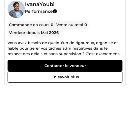
IvanaYoubi
Performance
Commande en cours
0
Vente au total
0
Vendeur depuis
Mai 2026
Vous avez besoin de quelqu'un de rigoureux, organisé et
fiable pour gérer vos tâches administratives dans le
respect des délais et sans supervision ? C'est exactement
ce que je fais. Je suis Ivana, Assistante Virtuelle avec 5 ans
d'expérience dans deux environnements exigeants : un
Contacter le vendeur
cabinet d'avocats (SCP Honesty Chambers) et une
institution de microfinance réglementée (ADVANS
En savoir plus
Cameroun). J'apporte à chaque mission un niveau de
rigueur et de confidentialité que peu d'assistantes
virtuelles peuvent offrir. Ce que je fais pour vous : ✔️
Rédaction de documents professionnels ✔️ Gestion emails
et correspondance client ✔️ Saisie de données et tableaux
de suivi Excel ✔️ Relance paiement et suivi clients ✔️
Organisation de fichiers et archivage numérique ✔️
Recherche en ligne et rapports de synthèse Pourquoi mes
clients me choisissent : ✔️ Licence en Droit des Affaires ✔️ 5