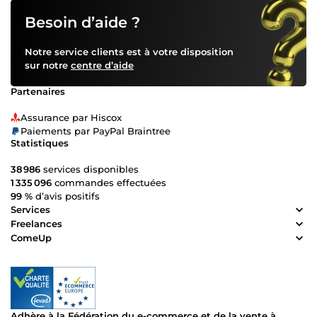
ans en cabinet d'avocats et microfinance ✔️
Professionalisme, confidentialité et discrétion garantis ⚡
Besoin d’aide ?
Disponible immédiatement à temps partiel ou temps
plein – réponse rapide 📩 Contactez-moi pour discuter de
Notre service clients est à votre disposition
votre besoin.
sur notre
centre d’aide
Partenaires
Assurance par Hiscox
Paiements par PayPal Braintree
Statistiques
38 986
services disponibles
1 335 096
commandes effectuées
99 %
d’avis positifs
Services
Freelances
ComeUp
Adhère à la Fédération du e-commerce et de la vente à