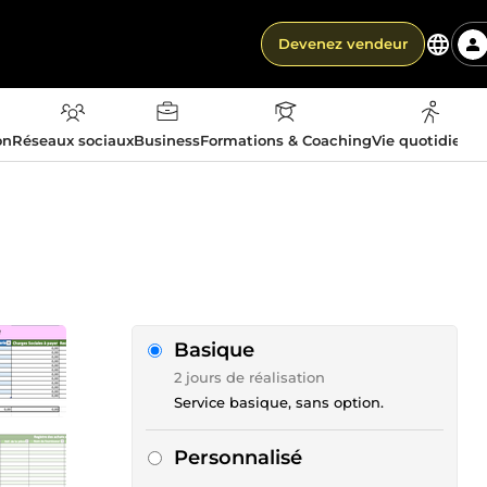
Devenez vendeur
on
Réseaux sociaux
Business
Formations & Coaching
Vie quotidienn
Basique
2 jours de réalisation
Service basique, sans option.
Personnalisé