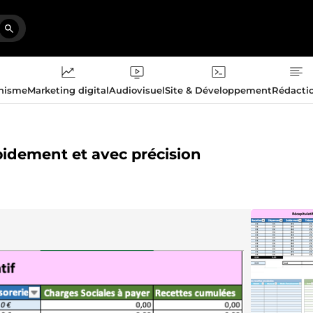
phisme
Marketing digital
Audiovisuel
Site & Développement
Rédacti
apidement et avec précision