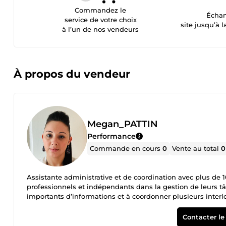
Commandez le
Échan
service de votre choix
site jusqu’à l
à l’un de nos vendeurs
À propos du vendeur
Megan_PATTIN
Performance
Commande en cours
0
Vente au total
0
Assistante administrative et de coordination avec plus de
professionnels et indépendants dans la gestion de leurs t
importants d’informations et à coordonner plusieurs interlo
organisation. Je peux intervenir sur : Gestion et tri des emails, Suivi administratif et mise à jour de dossiers, Saisie et mise en
forme de documents Word / Excel, Création et suivi de tabl
Contacter le
administrative générale. Rigoureuse, organisée et réactive, je m’adapte facilement à vos outils et à vos besoins pour des missions