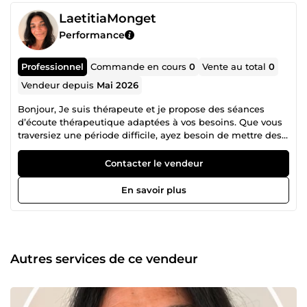
LaetitiaMonget
Performance
Professionnel
Commande en cours
0
Vente au total
0
Vendeur depuis
Mai 2026
Bonjour, Je suis thérapeute et je propose des séances
d’écoute thérapeutique adaptées à vos besoins. Que vous
traversiez une période difficile, ayez besoin de mettre des
mots sur vos émotions, de décharger un poids ou
simplement de vous sentir vraiment entendu, je vous
Contacter le vendeur
accompagne avec professionnalisme, empathie et sans
jugement. Ce que je vous propose : • Une écoute active et
En savoir plus
thérapeutique (analyse, reformulation, soutien adapté) • Un
cadre confidentiel, sécurisant et respectueux de votre
rythme • Possibilité de parler de tout : relations, anxiété,
stress, confiance en soi, transitions de vie, etc. • Pas de
conseils imposés : je m’adapte à ce que vous recherchez
Autres services de ce vendeur
(écoute pure ou accompagnement plus orienté) • Format :
appel vocal ou visio (via ComeUp, Zoom ou WhatsApp
selon votre préférence) Durées et tarifs : • 30 minutes → 25
€ • 60 minutes → 40 € Comment ça se passe ? Vous