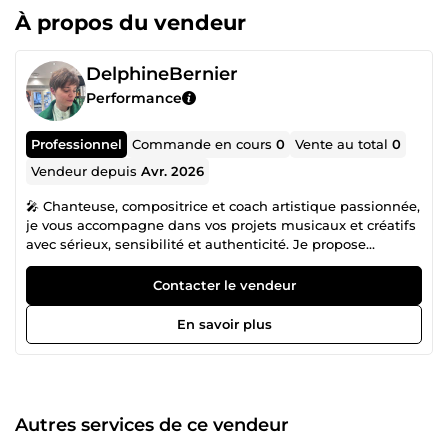
À propos du vendeur
DelphineBernier
Performance
Professionnel
Commande en cours
0
Vente au total
0
Vendeur depuis
Avr. 2026
🎤 Chanteuse, compositrice et coach artistique passionnée,
je vous accompagne dans vos projets musicaux et créatifs
avec sérieux, sensibilité et authenticité. Je propose
différents services autour de la voix, de l’interprétation et
de l’artistique : coaching vocal coaching acting et
Contacter le vendeur
interprétation aide à l’écriture de chansons et textes
accompagnement artistique personnalisé retours et
En savoir plus
conseils sur vos projets Mon objectif est de vous aider à
progresser, prendre confiance et révéler votre identité
artistique, dans un cadre bienveillant et motivant. ✨ Que
vous soyez débutant, créateur de contenu, chanteur, artiste
ou simplement passionné, je m’adapte à votre niveau et à
Autres services de ce vendeur
vos besoins. 📩 Je reste disponible pour échanger sur votre