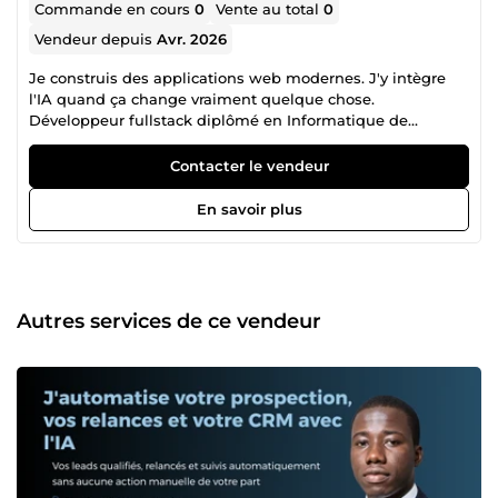
Commande en cours
0
Vente au total
0
Vendeur depuis
Avr. 2026
Je construis des applications web modernes. J'y intègre
l'IA quand ça change vraiment quelque chose.
Développeur fullstack diplômé en Informatique de
Gestion, je conçois des produits web complets — de
l'interface utilisateur jusqu'à la logique métier — et j'y
Contacter le vendeur
greffe des systèmes d'automatisation et d'intelligence
artificielle qui créent une vraie valeur ajoutée pour vos
En savoir plus
utilisateurs et vos équipes. Concrètement, ça ressemble à
quoi ? Un client me contacte pour un site vitrine. On
discute, et on réalise ensemble qu'un assistant IA capable
de répondre aux prospects 24h/24 doublerait ses
conversions. Je livre les deux. Un autre a besoin d'une
Autres services de ce vendeur
application web interne. On y ajoute un pipeline
automatisé qui traite ses données, génère des rapports et
alerte son équipe sans intervention humaine. C'est ça,
mon approche. Ce que je construis : Applications et sites
web sur mesure (React, Next.js, intégrations API) Agents IA
et chatbots intégrés directement dans vos interfaces
Workflows d'automatisation connectés à vos outils (CRM,
Google Workspace, Notion, Telegram…) Systèmes RAG — IA