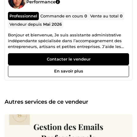
Performance
Professionnel
Commande en cours
0
Vente au total
0
Vendeur depuis
Mai 2026
Bonjour et bienvenue, Je suis assistante administrative
indépendante spécialisée dans l’accompagnement des
entrepreneurs, artisans et petites entreprises. J’aide les
professionnels à gagner du temps en prenant en charge
leurs tâches administratives avec sérieux, rigueur et
Contacter le vendeur
efficacité. Je peux intervenir pour : • La gestion
administrative quotidienne • La création et le suivi des
En savoir plus
devis et factures • La gestion des emails professionnels •
L’organisation et le classement de documents • La saisie
administrative • Le suivi administratif client • La mise en
page de fichiers et de documents Sérieuse, organisée et
réactive, je veille à fournir un travail professionnel,
Autres services de ce vendeur
confidentiel et de qualité. Mon objectif est simple : vous
permettre de vous concentrer sur le développement de
votre activité pendant que je m’occupe de votre
administratif. 📌 Vous souhaitez en savoir plus sur mon
parcours et découvrir mes conseils en gestion
administrative ? Retrouvez-moi en me recherchant « Lise