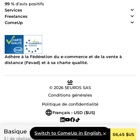
99 %
d’avis positifs
Services
Freelances
ComeUp
Adhère à la Fédération du e-commerce et de la vente à
distance (Fevad) et à sa charte qualité.
© 2026 5EUROS SAS
Conditions générales
Politique de confidentialité
Français • USD ($US)
Basique
Switch to ComeUp in English.
Commander
56,45 $US
3 j de réalisation