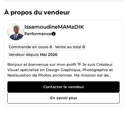
À propos du vendeur
IssamoudineMAMaDIK
Performance
Commande en cours
0
Vente au total
0
Vendeur depuis
Mai 2026
Bonjour et bienvenue sur mon profil 👋 Je suis Créateur
Visuel spécialisé en Design Graphique, Photographie et
Restauration de Photos anciennes. Ma mission est de
transformer vos idées en visuels professionnels, modernes
et impactants pour valoriser votre image, votre marque ou
Contacter le vendeur
vos souvenirs. 🎨 Mes services en Design Graphique :
Affiches publicitaires Flyers et visuels réseaux sociaux
En savoir plus
Logos et identité visuelle Bannières et miniatures Cartes
de visite Retouches et montages photo 📸 Mes services en
Photographie : Retouche photo professionnelle
Amélioration de la qualité d’image Correction des couleurs
et de l’éclairage Portraits et visuels esthétiques 🖼️