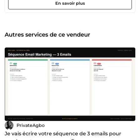
créer du désir convaincre pousser à l’action C’est
En savoir plus
exactement ce que fait une VSL (Video Sales Letter). 💡 Moi,
j’aide les coachs fitness à générer plus de ventes grâce à
des scripts VSL et des séquences email optimisées pour la
conversion. 🎯 CE QUE TU OBTIENS : ✔️ Un script VSL
structuré pour vendre ✔️ Une accroche puissante dès les
Autres services de ce vendeur
premières secondes ✔️ Un storytelling engageant ✔️ Des
arguments convaincants adaptés à ta cible ✔️ Un appel à
l’action efficace 🔥 BONUS (selon offre) : ✔️ Séquence email
de conversion ✔️ Idées d’angles marketing ✔️ Conseils
d’optimisation 📌 POUR QUI ? ✔️ Coach fitness en ligne ✔️
Programme perte de poids / prise de masse ✔️ Coaching
transformation 📩 Envoie-moi un message avant de
commander pour qu’on valide ensemble ton projet.
PrivateAgbo
Je vais écrire votre séquence de 3 emails pour