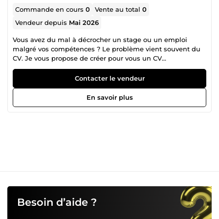
Commande en cours
0
Vente au total
0
Vendeur depuis
Mai 2026
Vous avez du mal à décrocher un stage ou un emploi
malgré vos compétences ? Le problème vient souvent du
CV. Je vous propose de créer pour vous un CV
professionnel, moderne et bien structuré qui met en
valeur votre profil. ✔️ Mise en page claire et professionnelle
Contacter le vendeur
✔️ Amélioration de vos phrases ✔️ Design moderne adapté
à votre domaine ✔️ Fichier PDF prêt à envoyer Je travaille
En savoir plus
avec sérieux et rapidité pour vous aider à augmenter vos
chances d’être contacté par les recruteurs.
Besoin d’aide ?