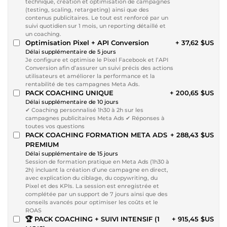
technique, création et optimisation de campagnes
(testing, scaling, retargeting) ainsi que des
contenus publicitaires. Le tout est renforcé par un
suivi quotidien sur 1 mois, un reporting détaillé et
un coaching.
Optimisation Pixel + API Conversion
+ 37,62 $US
Délai supplémentaire de 5 jours
Je configure et optimise le Pixel Facebook et l’API
Conversion afin d’assurer un suivi précis des actions
utilisateurs et améliorer la performance et la
rentabilité de tes campagnes Meta Ads.
PACK COACHING UNIQUE
+ 200,65 $US
Délai supplémentaire de 10 jours
✔ Coaching personnalisé 1h30 à 2h sur les
campagnes publicitaires Meta Ads ✔ Réponses à
toutes vos questions
PACK COACHING FORMATION META ADS
+ 288,43 $US
PREMIUM
Délai supplémentaire de 15 jours
Session de formation pratique en Meta Ads (1h30 à
2h) incluant la création d’une campagne en direct,
avec explication du ciblage, du copywriting, du
Pixel et des KPIs. La session est enregistrée et
complétée par un support de 7 jours ainsi que des
conseils avancés pour optimiser les coûts et le
ROAS
🏆 PACK COACHING + SUIVI INTENSIF (1
+ 915,45 $US