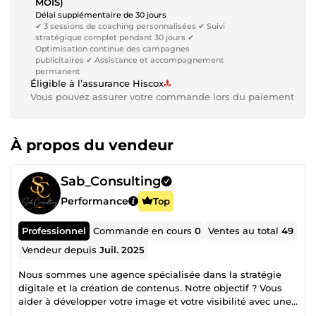
MOIS)
Délai supplémentaire de 30 jours
✔ 3 sessions de coaching personnalisées ✔ Suivi
stratégique complet pendant 30 jours ✔
Optimisation continue des campagnes
publicitaires ✔ Assistance et accompagnement
permanent
Éligible à l’assurance Hiscox
Vous pouvez assurer votre commande lors du paiement
À propos du vendeur
Sab_Consulting
Performance
Top
Professionnel
Commande en cours
0
Ventes au total
49
Vendeur depuis
Juil. 2025
Nous sommes une agence spécialisée dans la stratégie
digitale et la création de contenus. Notre objectif ? Vous
aider à développer votre image et votre visibilité avec une
communication efficace et professionnelle. 🎯 Ce que nous