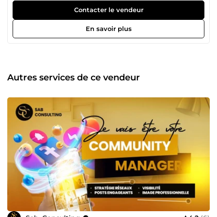
faisons : Création de contenus engageants pour vos
Contacter le vendeur
réseaux sociaux. Mise en place d’une communication
visuelle cohérente et professionnelle. Développement de
En savoir plus
stratégies digitales adaptées à votre activité et à vos
objectifs. 💡 Pourquoi travailler avec nous ? Parce que nous
misons sur des idées simples, efficaces et une vraie
implication dans chaque projet. Nous travaillons avec
sérieux, réactivité et créativité pour vous aider à obtenir
Autres services de ce vendeur
des résultats concrets. Avec Sab Consulting, vous avez un
partenaire sur qui compter pour faire évoluer votre
présence en ligne.