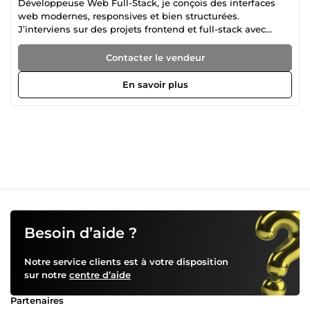
Développeuse Web Full-Stack, je conçois des interfaces
web modernes, responsives et bien structurées.
J’interviens sur des projets frontend et full-stack avec
Angular, React, JavaScript, TypeScript, Node.js, Express.js,
NestJS et les bases de données. Rigoureuse, attentive et
Contacter le vendeur
impliquée, je veille à proposer un travail propre,
professionnel et adapté aux besoins du projet. Mon
En savoir plus
objectif est simple : créer des solutions claires, fiables et
agréables à utiliser.
Besoin d’aide ?
Notre service clients est à votre disposition
sur notre
centre d’aide
Partenaires