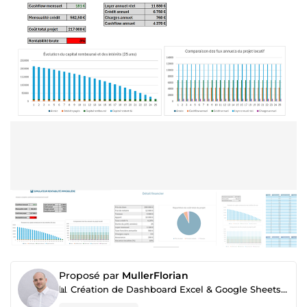
Proposé par
MullerFlorian
📊 Création de Dashboard Excel & Google Sheets professionnels