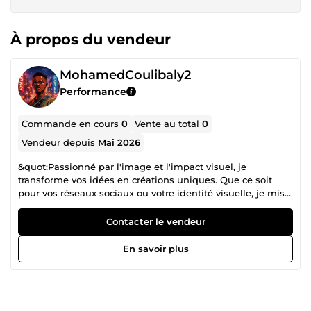
À propos du vendeur
MohamedCoulibaly2
Performance
Commande en cours
0
Vente au total
0
Vendeur depuis
Mai 2026
&quot;Passionné par l'image et l'impact visuel, je
transforme vos idées en créations uniques. Que ce soit
pour vos réseaux sociaux ou votre identité visuelle, je mise
sur des designs fluides, modernes et percutants pour
capter l'attention de votre audience dès la première
Contacter le vendeur
seconde. Ce que je vous propose : ​Logos originaux et
mémorables. ​Bannières et couvertures pour réseaux
En savoir plus
sociaux. ​Visuels publicitaires optimisés pour le clic. ​
Retouches et montages créatifs. ​Mon objectif ? Votre
satisfaction et un résultat qui fait la différence. Travaillons
ensemble sur votre prochain projet !&quot;