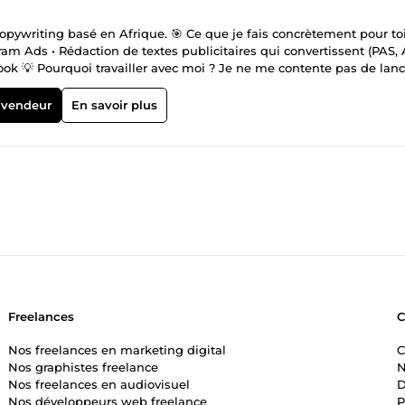
Copywriting basé en Afrique. 🎯 Ce que je fais concrètement pour toi 
 Ads • Rédaction de textes publicitaires qui convertissent (PAS, 
k 💡 Pourquoi travailler avec moi ? Je ne me contente pas de lanc
lète adaptée à ton business et à ton audience cible — pour maximis
ivraison dans les délais ✅ Satisfaction client priorité absolue 📩
 vendeur
En savoir plus
Freelances
Nos freelances en marketing digital
C
Nos graphistes freelance
N
Nos freelances en audiovisuel
D
Nos développeurs web freelance
P