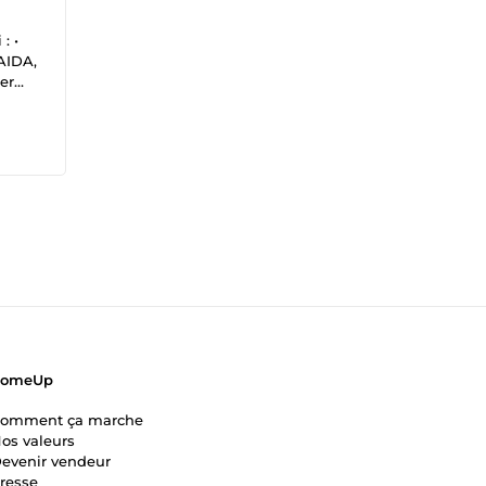
: •
AIDA,
er
er
ComeUp
omment ça marche
os valeurs
evenir vendeur
resse