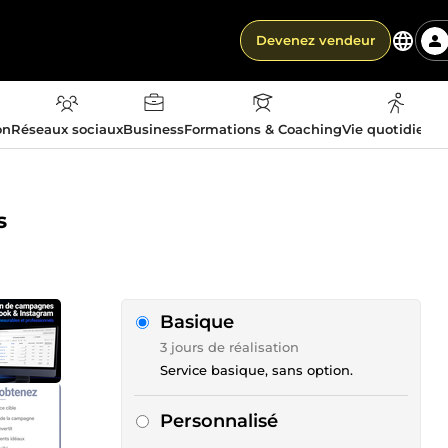
Devenez vendeur
on
Réseaux sociaux
Business
Formations & Coaching
Vie quotidienn
s
Basique
3 jours de réalisation
Service basique, sans option.
Personnalisé