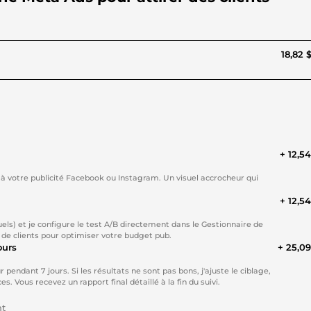
18,82 
+ 12,5
 à votre publicité Facebook ou Instagram. Un visuel accrocheur qui
+ 12,5
suels) et je configure le test A/B directement dans le Gestionnaire de
s de clients pour optimiser votre budget pub.
ours
+ 25,0
pendant 7 jours. Si les résultats ne sont pas bons, j'ajuste le ciblage,
. Vous recevez un rapport final détaillé à la fin du suivi.
nt