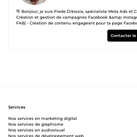
👋 Bonjour, je suis Frede Dikissia, spécialiste Meta Ads et 
Création et gestion de campagnes Facebook &amp; Instagram
FAB) • Création de contenu engageant pour ta page Faceboo
des publicités au hasard. Je construis une stratégie comp
ton retour sur investissement. ✅ Réponse rapide garantie ✅ L
Contacter le
Contacte-moi et parlons de ton projet !
Services
Nos services en marketing digital
Nos services de graphisme
Nos services en audiovisuel
Nos services de développement web