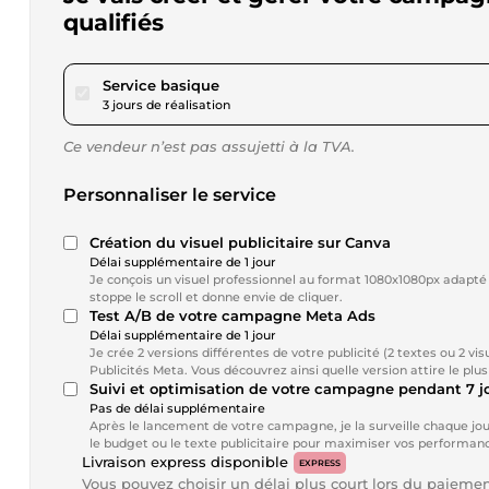
qualifiés
pour 17,34 $US
Service basique
3 jours de réalisation
Ce vendeur n’est pas assujetti à la TVA.
Personnaliser le service
Création du visuel publicitaire sur Canva
Délai supplémentaire de 1 jour
Je conçois un visuel professionnel au format 1080x1080px adapté
stoppe le scroll et donne envie de cliquer.
Test A/B de votre campagne Meta Ads
Délai supplémentaire de 1 jour
Je crée 2 versions différentes de votre publicité (2 textes ou 2 vi
Publicités Meta. Vous découvrez ainsi quelle version attire le plu
Suivi et optimisation de votre campagne pendant 7 j
Pas de délai supplémentaire
Après le lancement de votre campagne, je la surveille chaque jour 
le budget ou le texte publicitaire pour maximiser vos performances
Livraison express disponible
EXPRESS
Vous pouvez choisir un délai plus court lors du paieme