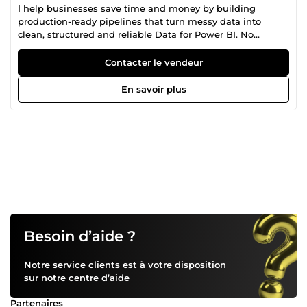
I help businesses save time and money by building
production-ready pipelines that turn messy data into
clean, structured and reliable Data for Power BI. No
manual work needed anymore. I don't sell my skills, but
the outcome. ✅ My tools: Microsoft Fabric, PySpark, SQL,
Contacter le vendeur
Power BI, Lakehouse ✅ Specialities: PySpark Cleaning,
Semi-structured, Data Modelling (kimball), Bronze-Silver-
En savoir plus
Gold Based in Algeria | FR/EN/AR | Training for DP-700. 👉
Message me with a sample — I'll audit for free.
Besoin d’aide ?
Notre service clients est à votre disposition
sur notre
centre d’aide
Partenaires