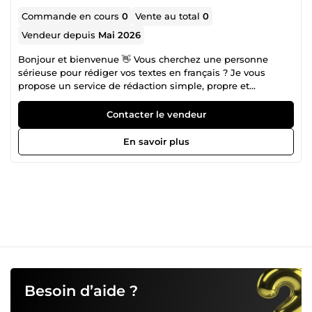
Commande en cours
0
Vente au total
0
Vendeur depuis
Mai 2026
Bonjour et bienvenue 👋 Vous cherchez une personne
sérieuse pour rédiger vos textes en français ? Je vous
propose un service de rédaction simple, propre et
professionnelle adapté à vos besoins. ✍️ Je peux rédiger : •
Articles simples • Descriptions de produits • Publications
Contacter le vendeur
Facebook / Instagram • Présentations • Petits textes
professionnels • Reformulation et correction ✅ Français
En savoir plus
clair et lisible ✅ Travail soigné ✅ Livraison rapide ✅ Bonne
communication Je suis motivé et attentif à la qualité de
chaque travail. N’hésitez pas à me contacter avant
commande 😊
Besoin d’aide ?