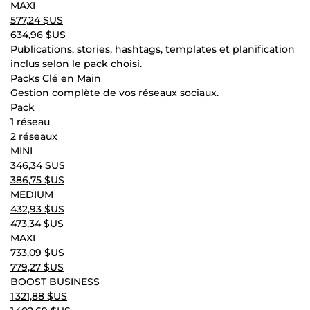
MAXI
577,24 $US
634,96 $US
Publications, stories, hashtags, templates et planification
inclus selon le pack choisi.
Packs Clé en Main
Gestion complète de vos réseaux sociaux.
Pack
1 réseau
2 réseaux
MINI
346,34 $US
386,75 $US
MEDIUM
432,93 $US
473,34 $US
MAXI
733,09 $US
779,27 $US
BOOST BUSINESS
1 321,88 $US