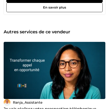
gestion efficace de vos tâches et le développement de
votre activité. 💼 Mes compétences principales : 💻
En savoir plus
Assistance virtuelle (gestion de tâches administratives) ⌨️
Saisie de données rapide et précise 📱 Community
Management (gestion de pages, publications et
interactions) 📞 Prospection clients (recherche, prise de
contact et suivi commercial) 📩 Service client (SAV : gestion
Autres services de ce vendeur
des messages, emails et réclamations) 🎨 Graphisme
(création de visuels pour réseaux sociaux et
communication) 🚀 Pourquoi me choisir ? ✔ Profil
polyvalent et organisé ✔ Excellente communication et
sens du relationnel ✔ Travail professionnel, soigné et
efficace ✔ Respect des délais et grande réactivité 🎯 Mon
objectif est de vous faire gagner du temps, améliorer votre
relation client et renforcer votre présence en ligne grâce à
des services fiables et créatifs. N’hésitez pas à me
contacter pour discuter de votre projet. Je serai ravie de
collaborer avec vous 🤝
Ranja_Assistante
Je vais réalisez votre prospection téléphonique