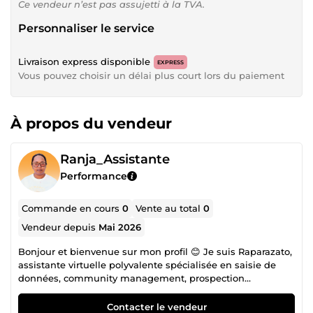
Ce vendeur n’est pas assujetti à la TVA.
Personnaliser le service
Livraison express disponible
EXPRESS
Vous pouvez choisir un délai plus court lors du paiement
À propos du vendeur
Ranja_Assistante
Performance
Commande en cours
0
Vente au total
0
Vendeur depuis
Mai 2026
Bonjour et bienvenue sur mon profil 😊 Je suis Raparazato,
assistante virtuelle polyvalente spécialisée en saisie de
données, community management, prospection
commerciale, service client (SAV) et graphisme. Organisée,
créative et orientée résultats, je vous accompagne dans la
Contacter le vendeur