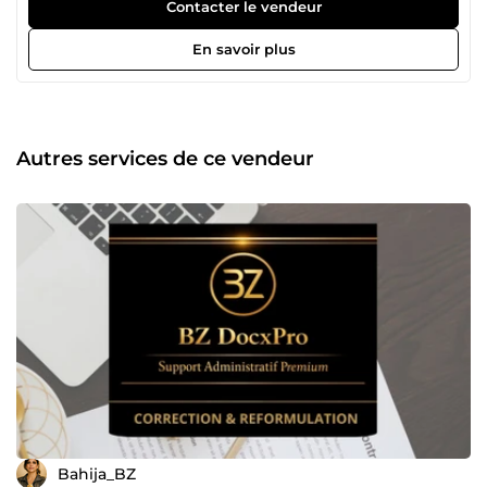
clairs, structurés, harmonisés et prêts à l’usage, grâce à
Contacter le vendeur
une expertise administrative solide et une maîtrise
avancée des outils bureautiques, dont Excel. Compétences
En savoir plus
à votre service : ✓ Mise en forme professionnelle (Word
&amp; PDF) ; ✓ Correction orthographique, grammaticale
et typographique ; ✓ Reformulation et amélioration de la
clarté ; ✓ Synthèse et structuration de documents ; ✓
Création de modèles professionnels ; ✓ Tableaux Excel
Autres services de ce vendeur
(mise en forme, formules simples, tableaux de suivi). Je
travaille avec rigueur, discrétion et sens du détail pour
vous livrer un résultat professionnel, cohérent et valorisant.
BZ DocxPro – l’expertise professionnelle administrative
Bahija_BZ