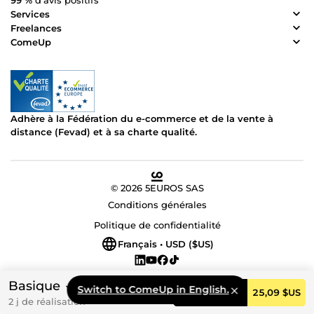
99 %
d’avis positifs
Services
Freelances
ComeUp
Adhère à la Fédération du e-commerce et de la vente à
distance (Fevad) et à sa charte qualité.
© 2026 5EUROS SAS
Conditions générales
Politique de confidentialité
Français • USD ($US)
Basique
Switch to ComeUp in English.
Commander
25,09 $US
2 j de réalisation