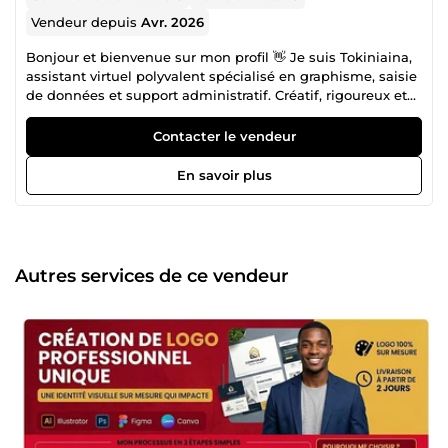
Vendeur depuis
Avr. 2026
Bonjour et bienvenue sur mon profil 👋 Je suis Tokiniaina,
assistant virtuel polyvalent spécialisé en graphisme, saisie
de données et support administratif. Créatif, rigoureux et
organisé, je vous accompagne dans vos projets digitaux et
la gestion de vos tâches quotidiennes. 💼 Mes
Contacter le vendeur
compétences principales : 🎨 Graphisme avec Photoshop
(création de visuels, retouches, design) 💻 Assistance
En savoir plus
virtuelle (gestion de tâches administratives) ⌨️ Saisie de
données (Excel, Word, Google Sheets) rapide et précise 📊
Organisation et mise à jour de bases de données 📈
Notions en trading et analyse de données 🚀 Pourquoi me
choisir ? ✔ Profil polyvalent et efficace ✔ Travail soigné et
Autres services de ce vendeur
professionnel ✔ Respect des délais ✔ Bonne
communication et adaptabilité 🎯 Mon objectif est de vous
fournir des visuels attractifs et un travail de gestion fiable
afin d’améliorer votre organisation et votre image.
N’hésitez pas à me contacter pour discuter de votre projet.
Je serai ravi de collaborer avec vous 🤝