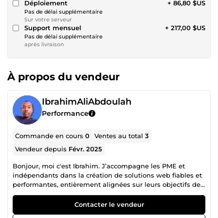
Déploiement
+ 86,80 $US
Pas de délai supplémentaire
Sur votre serveur
Support mensuel
+ 217,00 $US
Pas de délai supplémentaire
après livraison
À propos du vendeur
IbrahimAliAbdoulah
Performance
Commande en cours
0
Ventes au total
3
Vendeur depuis
Févr. 2025
Bonjour, moi c'est Ibrahim. J’accompagne les PME et
indépendants dans la création de solutions web fiables et
performantes, entièrement alignées sur leurs objectifs de
croissance. Selon vos besoins, je réalise pour vous : Un site
vitrine professionnel : Idéal pour valoriser votre expertise,
Contacter le vendeur
asseoir votre crédibilité et rassurer vos futurs clients. Un