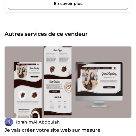
site de génération de leads : Une structure optimisée pour
En savoir plus
capter l'attention de vos visiteurs et maximiser vos
demandes de devis. Des applications web &amp; SaaS
sur-mesure : Des outils dynamiques et tableaux de bord
analytiques fluides pour votre activité. Mon expertise
technique englobe également : 🔄 La migration de sites :
Autres services de ce vendeur
Le transfert sécurisé de vos plateformes sans perte de
données ni cassure SEO. 🚀 Le déploiement : Une mise en
production maîtrisée, avec hébergement stable et
sécurisation HTTPS. Grâce à ma double compétence Dev +
SEO et mon sens du détail, je vous livre un outil véloce,
visible sur Google et prêt à servir.
IbrahimAliAbdoulah
Je vais créer votre site web sur mesure