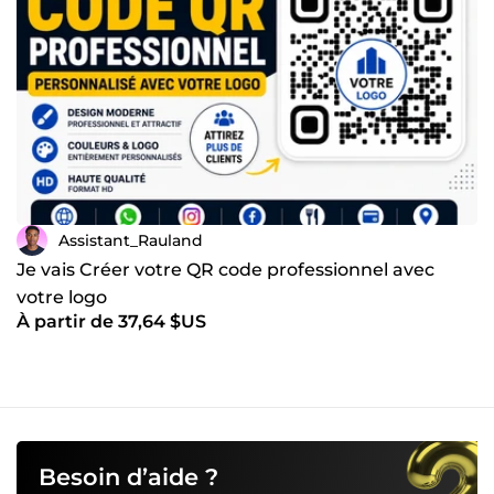
communication et sens de l’organisation ✔ Respect des
délais et adaptabilité 🎯 Mon objectif est de vous aider à
améliorer votre visibilité, optimiser votre communication
digitale et développer efficacement votre activité grâce à
des services fiables et modernes. N’hésitez pas à me
contacter pour discuter de votre projet. Je serai ravi de
collaborer avec vous 🤝
Assistant_Rauland
Je vais Créer votre QR code professionnel avec
votre logo
À partir de 37,64 $US
Besoin d’aide ?