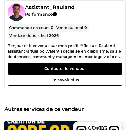
Assistant_Rauland
Performance
Commande en cours
0
Vente au total
0
Vendeur depuis
Mai 2026
Bonjour et bienvenue sur mon profil 👋 Je suis Rauland,
assistant virtuel polyvalent spécialisé en graphisme, saisie
de données, community management, montage vidéo et
prospection commerciale. Créatif, organisé et orienté
résultats, je vous accompagne dans la gestion de votre
Contacter le vendeur
activité et le développement de votre présence digitale. 💼
Mes compétences principales : 🎨 Graphisme (création de
En savoir plus
visuels pour réseaux sociaux et supports marketing) ⌨️
Saisie de données rapide et précise 📱 Community
Management (gestion de pages, publications et
interactions) 🎬 Montage vidéo (contenus pour TikTok,
Reels, YouTube…) 📞 Prospection clients (recherche, prise de
Autres services de ce vendeur
contact et suivi commercial) 💻 Assistance virtuelle
(gestion de tâches administratives et organisation) 🚀
Pourquoi me choisir ? ✔ Profil polyvalent et créatif ✔
Travail professionnel, rapide et soigné ✔ Bonne