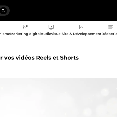
phisme
Marketing digital
Audiovisuel
Site & Développement
Rédacti
ur vos vidéos Reels et Shorts