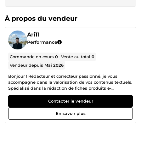
À propos du vendeur
Ari11
Performance
Commande en cours
0
Vente au total
0
Vendeur depuis
Mai 2026
Bonjour ! Rédacteur et correcteur passionné, je vous
accompagne dans la valorisation de vos contenus textuels.
Spécialisé dans la rédaction de fiches produits e-
commerce percutantes et la correction de documents, je
mets mon sérieux, ma rigueur et ma réactivité au service
Contacter le vendeur
de votre projet pour vous aider à booster vos ventes et
votre visibilité. N'hésitez pas à me contacter pour toute
En savoir plus
question