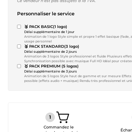
Ce vendeur n’est pas assujetti à la TVA.
Personnaliser le service
🥉 PACK BASIC(1 logo)
Délai supplémentaire de 1 jour
Animation de 1 logo Style simple et propre 1 effet basique (fade, zoom ou reveal) Durée 3 à 5 secondes Format HD Idéal pour débuter ou
usage personnel
🥈 PACK STANDARD(3 logo)
Délai supplémentaire de 2 jours
Animation de 3 logos Style professionnel et fluide Plusieurs effets modernes (glow, rotation, zoom, transition cinématique)
Synchronisation possible avec mu
🥇 PACK PREMIUM (5 logos)
Délai supplémentaire de 3 jours
Animation de 5 logos Style haut de gamme et sur mesure Effets avancés (cinematic, particules, lumière, 3D stylisée) Sound design
Commandez le
Échan