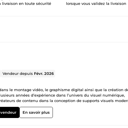
a livraison en toute sécurité
lorsque vous validez la livraison
Vendeur depuis
Févr. 2026
dans le montage vidéo, le graphisme digital ainsi que la création d
e plusieurs années d’expérience dans l’univers du visuel numérique,
créateurs de contenu dans la conception de supports visuels moder
aîtrise des tendances digitales, des logiciels professionnels et des
pables de capter l’attention, renforcer l’image de marque et amélior
 vendeur
En savoir plus
Vidéo Je conçois des vidéos professionnelles, dynamiques et
s : 🎥 Montage de vidéos courtes et percutantes ✂️ Découpage flui
timisation verticale et horizontale pour TikTok, Instagram, YouTube,