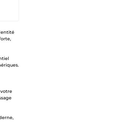
dentité
orte,
tiel
mériques.
 votre
essage
derne,