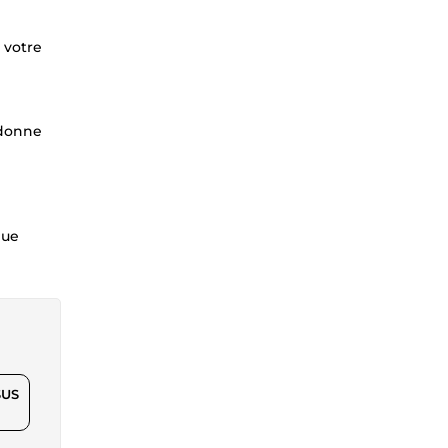
 votre
 donne
que
$US