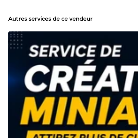
Facebook… 🎵 Synchronisation audio/vidéo pour un rendu r
captivants 🤖 Utilisation d’outils IA pour améliorer la qualit
réalise des créations graphiques modernes, élégantes et str
Autres services de ce vendeur
visuels professionnels à forte identité visuelle 📱 Designs o
YouTube, bannières, flyers, logos, affiches publicitaires… 
Intégration de solutions IA pour générer des concepts inn
Assistée Aujourd’hui, la puissance de l’Intelligence Artifi
plus performants. Je maîtrise différents outils IA avancés d
graphique automatisée ✔️ la création de miniatures premium 
modernes ✔️ l’automatisation de certains processus de prod
à la fois modernes, compétitives et à forte valeur ajoutée.
visuel ✔️ Double compétence : montage vidéo + graphisme + 
actuelles des réseaux sociaux ✔️ Travail propre, fluide et
et communication facile 📩 Collaboration Vous recherchez 
puissants, modernes et vendeurs ? Je suis disponible pour c
professionnelle