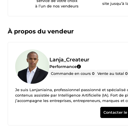
service de votre choix
site jusqu’à l
à l’un de nos vendeurs
À propos du vendeur
Lanja_Createur
Performance
Commande en cours
0
Vente au total
0
Je suis Lanjaniaina, professionnel passionné et spécialisé 
contenus assistée par Intelligence Artificielle (IA). Fort d
j’accompagne les entreprises, entrepreneurs, marques et 
performants et hautement attractifs. Grâce à une parfaite m
outils d’IA nouvelle génération, je réalise des contenus ca
Contacter le
l’impact sur les réseaux sociaux. 🎬 Expertise en Montage 
engageantes adaptées à tous types de plateformes digitale
transitions modernes et effets visuels professionnels 📱 Op