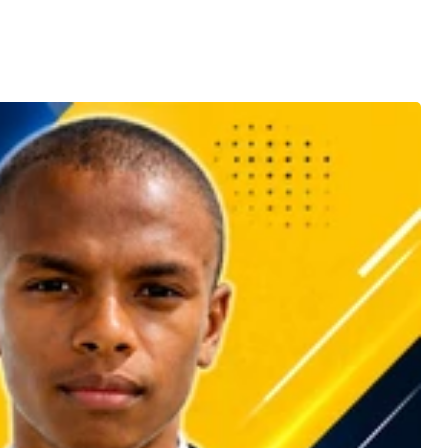
nt
e
ures
tion
et
ives
tions
gital
ces
rieux
uels