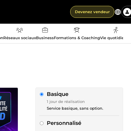
Devenez vendeur
on
Réseaux sociaux
Business
Formations & Coaching
Vie quotidienn
Basique
1 jour de réalisation
Service basique, sans option.
Personnalisé