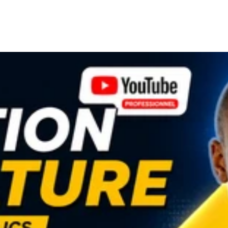
ythmé et harmonieux 🔥 Création de contenus viraux et visuelleme
é, la rapidité et le rendu final 🎨 Expertise en Graphisme Digital Je
atégiquement pensées pour valoriser votre activité : 🖌️ Création d
ptimisés pour les réseaux sociaux et la publicité digitale 🖼️ Miniat
✨ Conceptions graphiques tendances, attractives et impactantes 🤖
ovants et des rendus premium 🚀 Maîtrise des Outils IA &amp; Créa
cielle permet de produire des contenus plus rapides, plus innovants 
édiés à : ✔️ la génération de visuels professionnels ✔️ l’amélioration
✔️ l’optimisation vidéo intelligente ✔️ la génération d’idées créat
uction Cette maîtrise me permet d’offrir à mes clients des réalisa
 ✅ Pourquoi me choisir ? ✔️ Plusieurs années d’expérience dans le di
IA ✔️ Créativité avancée et sens du détail ✔️ Maîtrise des tendan
 professionnel ✔️ Respect rigoureux des délais ✔️ Accompagnement sé
un professionnel capable de transformer vos idées en contenus vis
ollaborer sur vos projets et vous fournir un travail de qualité