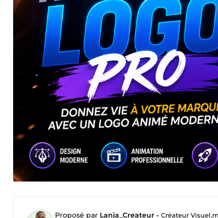
Proposé par
Lanja_Createur
•
Créateur Visuel,m