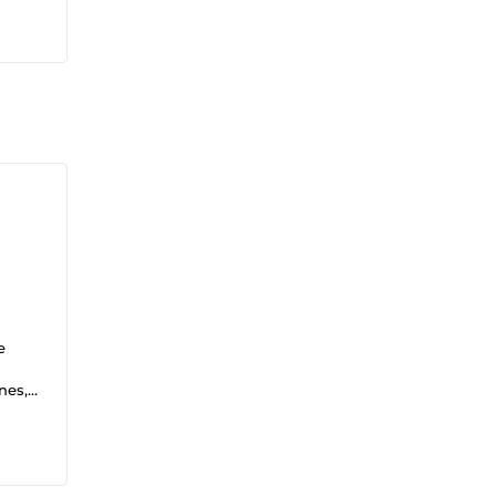
e
nes,
er
de,