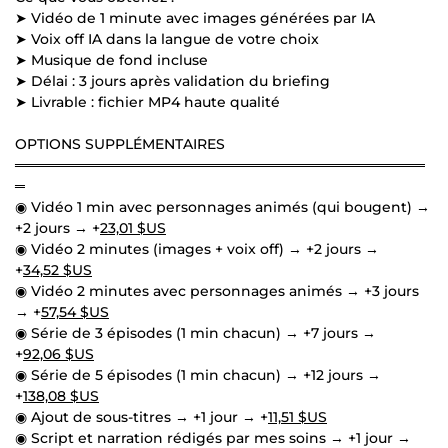
➤ Vidéo de 1 minute avec images générées par IA
➤ Voix off IA dans la langue de votre choix
➤ Musique de fond incluse
➤ Délai : 3 jours après validation du briefing
➤ Livrable : fichier MP4 haute qualité
OPTIONS SUPPLÉMENTAIRES
═════════════════════════════════════════
═
◉ Vidéo 1 min avec personnages animés (qui bougent) →
+2 jours → +
23,01 $US
◉ Vidéo 2 minutes (images + voix off) → +2 jours →
+
34,52 $US
◉ Vidéo 2 minutes avec personnages animés → +3 jours
→ +
57,54 $US
◉ Série de 3 épisodes (1 min chacun) → +7 jours →
+
92,06 $US
◉ Série de 5 épisodes (1 min chacun) → +12 jours →
+
138,08 $US
◉ Ajout de sous-titres → +1 jour → +
11,51 $US
◉ Script et narration rédigés par mes soins → +1 jour →