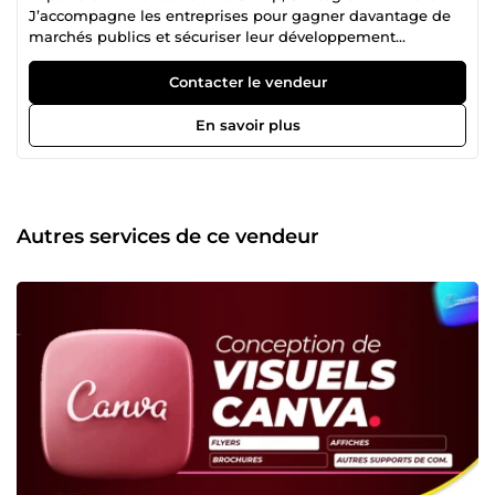
J’accompagne les entreprises pour gagner davantage de
marchés publics et sécuriser leur développement
financier. Vous devez répondre à un appel d’offres,
structurer votre stratégie financière ou renforcer votre
Contacter le vendeur
présence sur le marché public français ? Je vous
accompagne de façon globale, avec un suivi sur mesure et
En savoir plus
orienté résultats. 🔹 Mon positionnement J’allie deux
expertises complémentaires : Marchés publics : analyse
des dossiers de consultation, préparation complète des
réponses (DC1, DC2, mémoire technique…), sécurisation
juridique, dépôt dématérialisé, suivi après attribution du
Autres services de ce vendeur
marché. Stratégie financière : élaboration de business
plans, prévisionnels, études de rentabilité, plans de
financement et outils de pilotage de la performance. Mon
objectif : transformer vos candidatures et vos données
financières en véritables moteurs de croissance. 🔹 Ce que
je vous apporte ✅ Des offres claires, structurées et
compétitives pour augmenter vos chances de remporter
des marchés. ✅ Une base financière solide pour soutenir
chaque projet. ✅ Une vision stratégique pour anticiper les
attentes des donneurs d’ordres. ✅ Un accompagnement
professionnel, humain et pédagogique, du premier
diagnostic jusqu’à l’obtention du marché. 🔹 Pourquoi