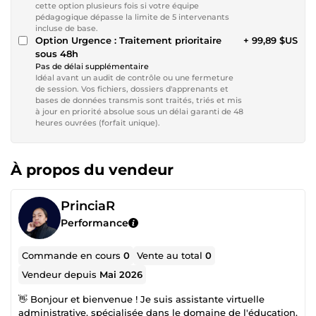
cette option plusieurs fois si votre équipe
pédagogique dépasse la limite de 5 intervenants
incluse de base.
Option Urgence : Traitement prioritaire
+ 99,89 $US
sous 48h
Pas de délai supplémentaire
Idéal avant un audit de contrôle ou une fermeture
de session. Vos fichiers, dossiers d'apprenants et
bases de données transmis sont traités, triés et mis
à jour en priorité absolue sous un délai garanti de 48
heures ouvrées (forfait unique).
À propos du vendeur
PrinciaR
Performance
Commande en cours
0
Vente au total
0
Vendeur depuis
Mai 2026
👋 Bonjour et bienvenue ! Je suis assistante virtuelle
administrative, spécialisée dans le domaine de l'éducation.