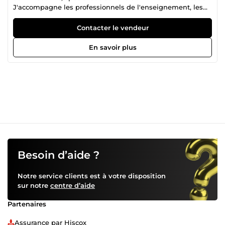
J'accompagne les professionnels de l'enseignement, les
formateurs, les coachs ainsi que les structures éducatives
dans la gestion de leurs tâches administratives afin
Contacter le vendeur
d'assurer une activité plus fluide et organisée. Je structure
mon accompagnement autour de trois piliers
En savoir plus
fondamentaux : Administration et Gestion: rigueur et
organisation au quotidien Organisation et Planning:
anticipation et structuration de votre temps
Communication et Suivi: réactivité et fluidité dans vos
échanges 📋Je m'engage à vous apporter un
accompagnement administratif de haute qualité, fondé
sur des valeurs de professionnalisme, de discrétion et
d'excellence, afin que vous puissiez vous investir
pleinement dans la croissance et le rayonnement de votre
activité. 💼Je demeure à votre entière disposition pour une
collaboration solide et épanouissante.
Besoin d’aide ?
Notre service clients est à votre disposition
sur notre
centre d’aide
Partenaires
Assurance par Hiscox