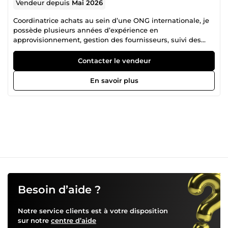
Vendeur depuis
Mai 2026
Coordinatrice achats au sein d’une ONG internationale, je
possède plusieurs années d’expérience en
approvisionnement, gestion des fournisseurs, suivi des
commandes et coordination logistique. Je maîtrise les
processus achats, les appels d’offres, la gestion des stocks
Contacter le vendeur
ainsi que les outils ERP/SAP MM. Sérieuse, organisée et
réactive, j’accompagne les entreprises dans l’optimisation
En savoir plus
de leurs opérations d’achats et de supply chain. Je peux
vous aider pour : • Recherche et gestion fournisseurs •
Bons de commande et suivi achats • Gestion des stocks •
Tableaux Excel et reporting • SAP MM • Coordination
logistique • Support administratif achats Langues :
Français et Anglais.
Besoin d’aide ?
Notre service clients est à votre disposition
sur notre
centre d’aide