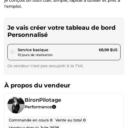
je conçois un outil clair, simple, rapide à utiliser et prêt à
l'emploi.
Je vais créer votre tableau de bord
Personnalisé
pour 63,57 $US
Service basique
68,98 $US
10 jours de réalisation
Ce vendeur n’est pas assujetti à la TVA.
À propos du vendeur
BironPilotage
Performance
Commande en cours
0
Vente au total
0
Vendeur depuis
Juin 2026