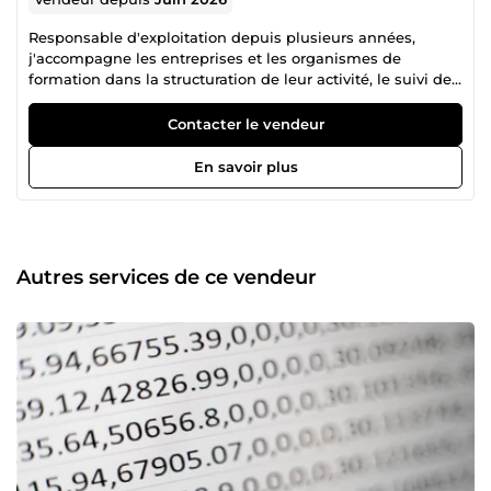
Responsable d'exploitation depuis plusieurs années,
j'accompagne les entreprises et les organismes de
formation dans la structuration de leur activité, le suivi de
leurs indicateurs et l'amélioration de leur pilotage
opérationnel. J'interviens notamment sur : La création de
Contacter le vendeur
tableaux de bord Excel personnalisés ; Le suivi
d'indicateurs de performance (KPI) ; L'organisation et
En savoir plus
l'optimisation des processus ; La conception d'outils de
reporting ; La structuration du suivi d'activité. Mon objectif
est de fournir des outils simples, fiables et directement
exploitables pour aider les dirigeants et managers à
prendre leurs décisions. Chaque mission est adaptée aux
Autres services de ce vendeur
besoins du client. Chaque projet étant spécifique, je reste
à votre disposition pour échanger sur vos besoins et vous
proposer un accompagnement adapté. Romain BIRON