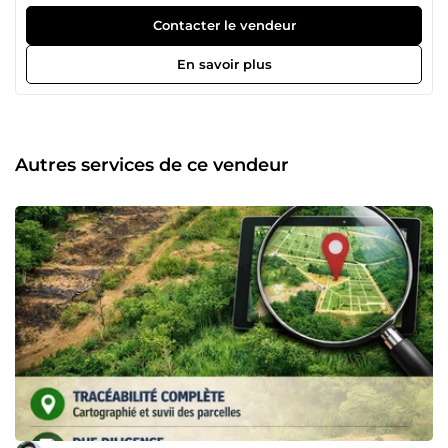
sécuriser vos certifications, booster vos performances ESG
et fluidifier la coordination de vos projets ? En tant
Contacter le vendeur
qu'Ingénieur en Agriculture et Environnement, j'apporte
une combinaison unique d'expertise technique de haut
En savoir plus
niveau (durabilité, foresterie, services ESG, SIG) et de
compétences en gestion de la relation client et en
coordination opérationnelle. Grâce à mon parcours
professionnel notamment comme Coordinateur au sein
d'un organisme de certification leader mondial (ECOCERT)
Autres services de ce vendeur
et mon implication dans des projets internationaux, j'ai
géré avec succès les processus de certification, la
conformité et le suivi opérationnel pour plus de 140
comptes internationaux dans les secteurs de l'agriculture,
de la foresterie et du sourcing responsable. Je combine
cette expertise technique en durabilité avec de fortes
compétences organisationnelles et de communication
pour agir comme votre partenaire bilingue
(français/anglais) stratégique, garantissant que vos
opérations de terrain et vos tâches administratives
avancent de manière efficace et professionnelle.
━━━━━━━━━━━━━━━━━━━━━━━━━━ ⚙️ CE QUE JE PEUX FAIRE
POUR VOUS ━━━━━━━━━━━━━━━━━━━━━━━━━━ 🌍 Support
RSE &amp; ESG : Pilotage des indicateurs de performance,
suivi de la responsabilité sociétale et mise en œuvre des