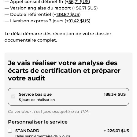
— Appel conseil débrief 1h (+
56,71 $US
)
— Version anglaise du rapport (+
56,71 $US
)
— Double référentiel (+
138,87 $US
)
— Livraison express 3 jours (+
91,42 $US
)
Le délai démarre dès réception de votre dossier
documentaire complet.
Je vais réaliser votre analyse des
écarts de certification et préparer
votre audit
pour 173,59 $US
Service basique
188,34 $US
5 jours de réalisation
Ce vendeur n’est pas assujetti à la TVA.
Personnaliser le service
STANDARD
+ 226,01 $US
Délai supplémentaire de 5 jours