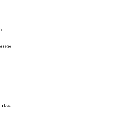
(1
passage
en bas