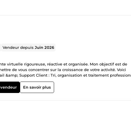
Vendeur depuis
Juin 2026
te virtuelle rigoureuse, réactive et organisée. Mon objectif est de
tre de vous concentrer sur la croissance de votre activité. Voici
 &amp; Support Client : Tri, organisation et traitement profession
sage et mise à jour rigoureuse de vos bases de données et tableau
 communautaires et réseaux sociaux. Fiable et autonome, je m'adap
 vendeur
En savoir plus
 ! Cliquez sur &quot;Contacter&quot; pour échanger sur votre proje