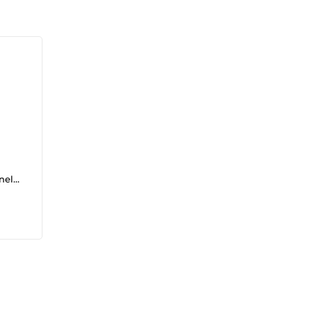
nel
x
te
t.