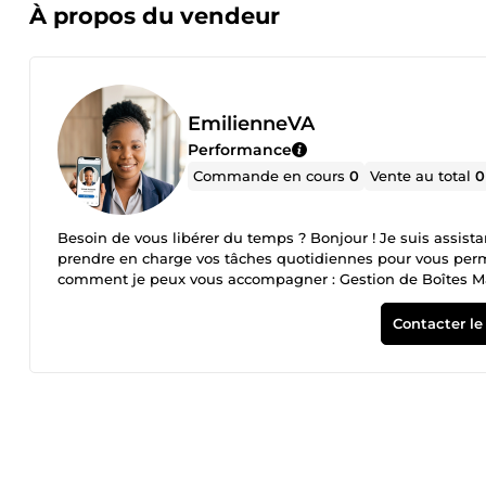
À propos du vendeur
EmilienneVA
Performance
Commande en cours
0
Vente au total
0
Besoin de vous libérer du temps ? Bonjour ! Je suis assistan
prendre en charge vos tâches quotidiennes pour vous permet
comment je peux vous accompagner : Gestion de Boîtes Mail
des demandes de vos clients. Saisie de Données : Remplis
Excel/Google Sheets. Modération : Gestion de vos espaces
Contacter le
rapidement à vos outils. Discutons ensemble de vos besoins