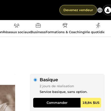
Devenez vendeur
on
Réseaux sociaux
Business
Formations & Coaching
Vie quotidienn
Basique
2 jours de réalisation
Service basique, sans option.
Commander
18,84 $US