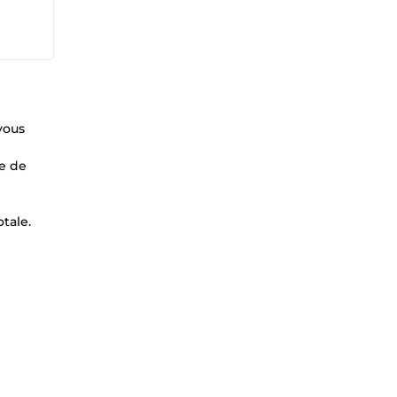
vous
te de
tale.