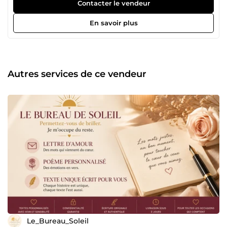
besoins. Je vous accompagne dans la rédaction, la
Contacter le vendeur
correction et l'amélioration de vos documents afin qu'ils
soient clairs, professionnels et impactants. Mes services :
En savoir plus
📝 Correction et reformulation de textes 📄 Courriers
administratifs et professionnels 💼 Lettres de motivation et
CV 📑 Mise en forme de documents ✨ Relecture et
amélioration de contenus Mon objectif est simple : vous
faire gagner du temps tout en valorisant votre image à
Autres services de ce vendeur
travers des documents soignés et de qualité. Sérieuse,
réactive et à l'écoute, je m'engage à fournir un travail
rigoureux adapté à vos attentes. Au plaisir de collaborer
avec vous, ☀️ Le Bureau de Soleil
Le_Bureau_Soleil