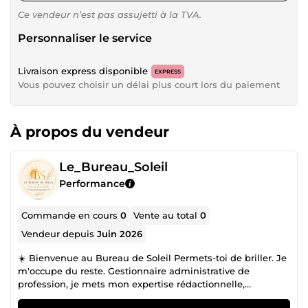
Ce vendeur n’est pas assujetti à la TVA.
Personnaliser le service
Livraison express disponible
EXPRESS
Vous pouvez choisir un délai plus court lors du paiement
À propos du vendeur
Le_Bureau_Soleil
Performance
Commande en cours
0
Vente au total
0
Vendeur depuis
Juin 2026
☀️ Bienvenue au Bureau de Soleil Permets-toi de briller. Je
m'occupe du reste. Gestionnaire administrative de
profession, je mets mon expertise rédactionnelle,
organisationnelle et mon sens du détail au service de vos