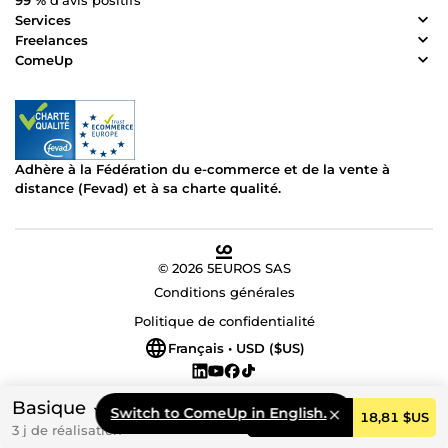
99 %
d’avis positifs
Services
Freelances
ComeUp
Adhère à la Fédération du e-commerce et de la vente à
distance (Fevad) et à sa charte qualité.
© 2026 5EUROS SAS
Conditions générales
Politique de confidentialité
Français • USD ($US)
Basique
Switch to ComeUp in English.
Commander
18,81 $US
3 j de réalisation