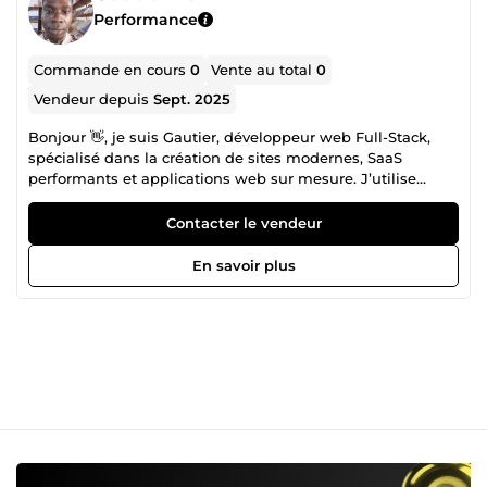
Performance
Commande en cours
0
Vente au total
0
Vendeur depuis
Sept. 2025
Bonjour 👋, je suis Gautier, développeur web Full-Stack,
spécialisé dans la création de sites modernes, SaaS
performants et applications web sur mesure. J’utilise
Laravel pour un back-end robuste, React.js pour des
interfaces dynamiques, Tailwind CSS pour un design
Contacter le vendeur
moderne et TypeScript pour un code fiable et maintenable.
Je travaille également avec l’IA pour automatiser des
En savoir plus
tâches, améliorer l’expérience utilisateur et optimiser vos
projets. Mes services : Sites vitrines et portfolios
professionnels Plateformes SaaS et dashboards sur
mesure Intégration API et solutions IA Optimisation
performance, SEO et sécurité Je livre des projets rapides,
fiables et évolutifs, avec révisions incluses et support post-
livraison. Contactez-moi pour transformer votre idée en
solution web concrète et performante.