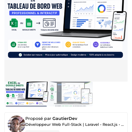
Proposé par
GautierDev
Développeur Web Full-Stack | Laravel • React.js • Tailwind • Sites & SaaS performants