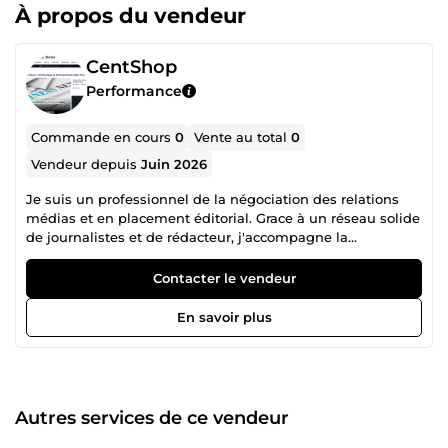
À propos du vendeur
CentShop
Performance
Commande en cours
0
Vente au total
0
Vendeur depuis
Juin 2026
Je suis un professionnel de la négociation des relations
médias et en placement éditorial. Grace à un réseau solide
de journalistes et de rédacteur, j'accompagne la
publication d'article et négocie les condition de
publication. Ce que j'apporte: Placement d'articles dans
Contacter le vendeur
des médias cible ( généraliste ou spécialisés ). Négociation
des conditions de publication. Surveillance de la garantie
En savoir plus
de votre publication. ( en général la garantie est de 1 an )
Mon rôle est simple: Transformer votre savoir-faire, vos
projets, vos succès en contenue publiés qui génère
légitimité, notoriété et leads.
Autres services de ce vendeur