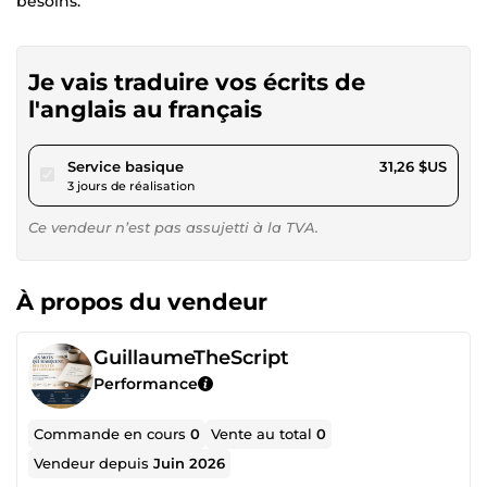
besoins.
Je vais traduire vos écrits de
l'anglais au français
pour 28,81 $US
Service basique
31,26 $US
3 jours de réalisation
Ce vendeur n’est pas assujetti à la TVA.
À propos du vendeur
GuillaumeTheScript
Performance
Commande en cours
0
Vente au total
0
Vendeur depuis
Juin 2026