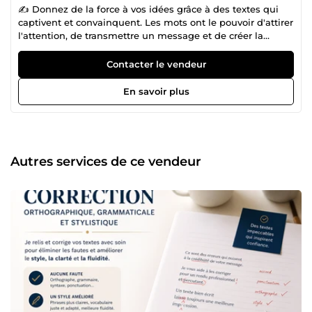
✍️ Donnez de la force à vos idées grâce à des textes qui
captivent et convainquent. Les mots ont le pouvoir d'attirer
l'attention, de transmettre un message et de créer la
confiance. Mon rôle est de vous aider à transformer vos
idées en contenus clairs, percutants et adaptés à votre
Contacter le vendeur
public. Je propose mes services de rédaction, réécriture,
correction et optimisation de textes pour les particuliers,
En savoir plus
entrepreneurs, associations et entreprises souhaitant
améliorer leur communication. Mes prestations incluent
notamment : Rédaction d'articles et contenus web
Création de textes professionnels et commerciaux
Réécriture et amélioration de contenus existants Correction
Autres services de ce vendeur
orthographique, grammaticale et stylistique Adaptation de
textes à différents publics et supports Optimisation de
contenus pour une lecture fluide et engageante Traduction
ENG-FR 🇬🇧 🇫🇷 Chaque projet bénéficie d'une attention
particulière afin de garantir des textes de qualité,
cohérents avec vos objectifs et votre image. Vous avez
besoin de contenus professionnels, d'un regard extérieur
sur vos écrits ou d'une plume capable de mettre en valeur
vos idées ? Contactez-moi pour discuter de votre projet. Je
serai ravi de vous accompagner dans la réalisation de vos
objectifs