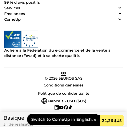
99 %
d’avis positifs
Services
Freelances
ComeUp
Adhère à la Fédération du e-commerce et de la vente à
distance (Fevad) et à sa charte qualité.
© 2026 5EUROS SAS
Conditions générales
Politique de confidentialité
Français • USD ($US)
Basique
Switch to ComeUp in English.
Commander
31,26 $US
3 j de réalisation