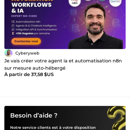
pilotée par des agents IA orchestrés (démonstrateur
R&amp;D CyberyWeb). Ma méthode en 4 étapes : audit de
vos process &gt; conception du workflow cible &gt;
développement &amp; tests &gt; livraison documentée +
accompagnement. Parlons de votre projet : décrivez-moi la
tâche qui vous fait perdre le plus de temps, je vous dis
comment l'automatiser.
Cyberyweb
Je vais créer votre agent ia et automatisation n8n
sur mesure auto-hébergé
À partir de 37,58 $US
Besoin d’aide ?
Notre service clients est à votre disposition