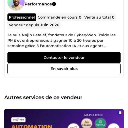
Performance
Professionnel
Commande en cours
0
Vente au total
0
Vendeur depuis
Juin 2026
Je suis Najib Letaief, fondateur de CyberyWeb. J'aide les
PME et entrepreneurs à gagner 10 à 20 heures par
semaine grâce à l'automatisation IA et aux agents
intelligents. Ma spécialité : concevoir et déployer des
workflows n8n sur-mesure et des agents IA autonomes
Contacter le vendeur
qui travaillent 24h/24 à votre place (tri d'emails, gestion de
leads, reporting, facturation, veille, publication réseaux
En savoir plus
sociaux...). Ce qui me différencie : Auto-hébergement
&amp; souveraineté : vos données restent 100% sous votre
contrôle (n8n self-hosted sur VPS, Docker), sans frais
d'exécution comme Zapier. Stack à la pointe : n8n, Claude
Code, MCP, RAG, OpenAI/Claude, Make. Architectures
Autres services de ce vendeur
multi-agents. Approche orientée ROI : chaque
automatisation est pensée pour un gain de temps
mesurable. Quelques réalisations : Edifice Group
(marchand de biens) : système de 7 agents IA sur 3 axes
(administratif, juridique, visibilité) + installation VPS
sécurisée. Paperclip : entreprise virtuelle entièrement