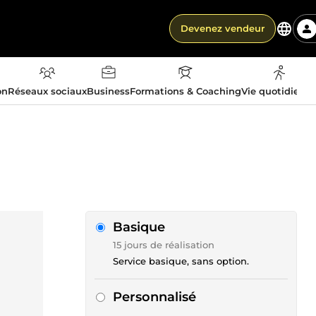
Devenez vendeur
on
Réseaux sociaux
Business
Formations & Coaching
Vie quotidienn
Basique
15 jours de réalisation
Service basique, sans option.
Personnalisé