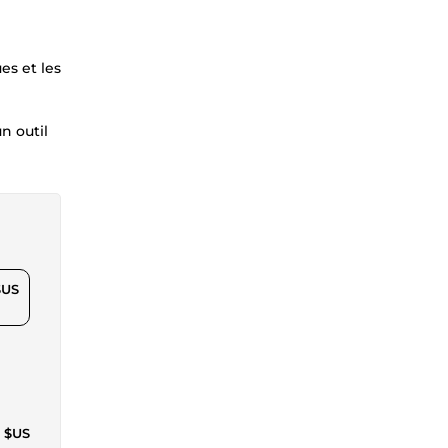
es et les
n outil
$US
3 $US