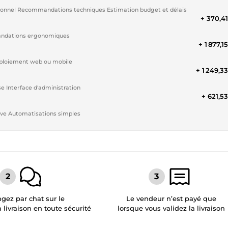
Analyse du besoin Échange de cadrage Cahier des charges fonctionnel Recommandations techniques Estimation budget et délais
+ 370,4
x écrans Parcours utilisateur Recommandations ergonomiques
+ 1 877,1
ication Base de données Jusqu'à 5 écrans principaux Déploiement web ou mobile
+ 1 249,3
Gestion des utilisateurs Gestion des contenus Statistiques de base Interface d'administration
+ 621,5
Étude des usages IA pertinents Intégration ChatGPT / IA générative Automatisations simples
gez par chat sur le
Le vendeur n’est payé que
a livraison en toute sécurité
lorsque vous validez la livraison