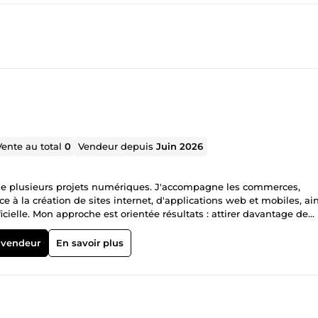
Vente au total
0
Vendeur depuis
Juin 2026
r de plusieurs projets numériques. J'accompagne les commerces,
à la création de sites internet, d'applications web et mobiles, ain
ificielle. Mon approche est orientée résultats : attirer davantage de
 tâches et développer des outils réellement utiles à l'activité. Mes
éation de sites internet professionnels • Référencement local et Goo
 vendeur
En savoir plus
les • Automatisation et intégration d'outils IA • Création d'outils
lication mobile dédiée à la visibilité des commerces locaux • Sites
ts et professionnels • Développement de plateformes web et d'outil
rebase • Supabase • PHP • MySQL • Intelligence artificielle N'hésitez 