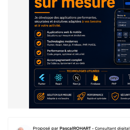
Proposé par
PascalROHART
•
Consultant digital