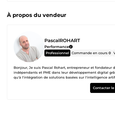
À propos du vendeur
PascalROHART
Performance
Professionnel
Commande en cours
0
Bonjour, Je suis Pascal Rohart, entrepreneur et fondateu
indépendants et PME dans leur développement digital grâce 
qu'à l'intégration de solutions basées sur l'intelligence art
clients, améliorer la visibilité locale, automatiser certaines
domaines d'intervention : • Audit de présence digitale • Cr
Contacter le
Business Profile • Développement d'applications web et mobi
métier sur mesure Parmi mes réalisations : • Proxiplay, app
internet et projets digitaux pour associations, commerçan
métier Technologies utilisées : Flutter • React • Next.js • Fi
me contacter pour échanger sur votre projet.