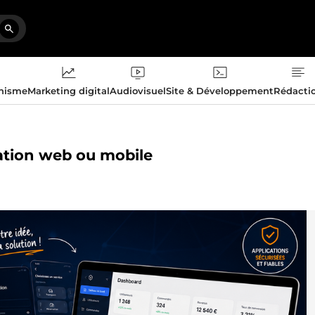
phisme
Marketing digital
Audiovisuel
Site & Développement
Rédacti
cation web ou mobile