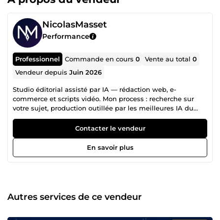
NicolasMasset
Performance
Professionnel
Commande en cours
0
Vente au total
0
Vendeur depuis
Juin 2026
Studio éditorial assisté par IA — rédaction web, e-
commerce et scripts vidéo. Mon process : recherche sur
votre sujet, production outillée par les meilleures IA du
marché, puis relecture et ajustement éditorial
systématiques avant livraison. Vous recevez un livrable
Contacter le vendeur
publiable, pas un texte brut de générateur. Ce que je
propose : Articles de blog optimisés SEO (structure, méta-
En savoir plus
description, mot-clé placé naturellement) Fiches produit e-
commerce orientées conversion Scripts de vidéos courtes
TikTok / Reels / Shorts calibrés rétention Pourquoi me
choisir : Réponse rapide, réactivité quotidienne Une série
de retouches incluse sur chaque commande Textes 100 %
Autres services de ce vendeur
originaux, droits cédés intégralement après livraison
Professeur de mathématiques indépendant en parallèle :
rigueur, structure et pédagogie sont la base de mon