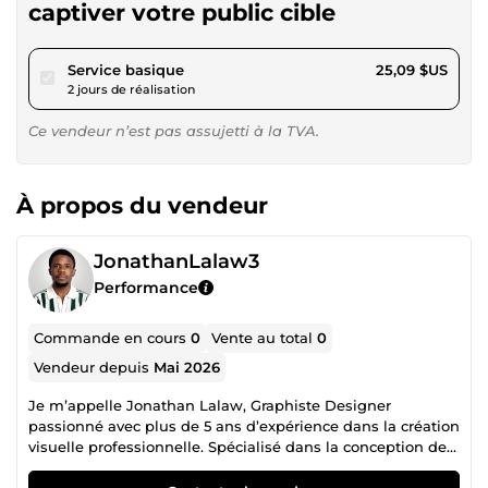
captiver votre public cible
pour 23,12 $US
Service basique
25,09 $US
2 jours de réalisation
Ce vendeur n’est pas assujetti à la TVA.
À propos du vendeur
JonathanLalaw3
Performance
Commande en cours
0
Vente au total
0
Vendeur depuis
Mai 2026
Je m’appelle Jonathan Lalaw, Graphiste Designer
passionné avec plus de 5 ans d’expérience dans la création
visuelle professionnelle. Spécialisé dans la conception de
visuels modernes et impactants, je propose des solutions
créatives adaptées à votre activité afin de renforcer votre