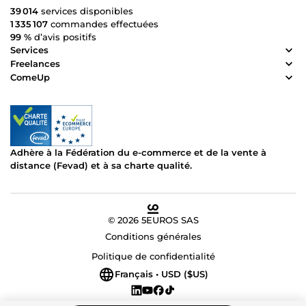
visuels modernes, uniques et impactants. ✔️ Une identité
39 014
services disponibles
visuelle forte et mémorable ✔️ Des designs pensés pour
1 335 107
commandes effectuées
capter l’attention ✔️ Une communication visuelle
99 %
d’avis positifs
cohérente et professionnelle J’accompagne entreprises,
Services
entrepreneurs, marques et particuliers dans la création
Freelances
d’une image puissante capable de se démarquer
ComeUp
efficacement. 🚀 Donnez une nouvelle dimension à votre
marque avec des visuels qui marquent les esprits.
Adhère à la Fédération du e-commerce et de la vente à
distance (Fevad) et à sa charte qualité.
© 2026 5EUROS SAS
Conditions générales
Politique de confidentialité
Français • USD ($US)