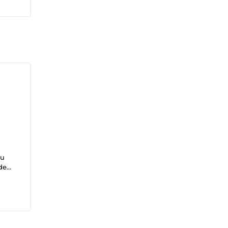
au
de
 pas.
vos
Le
 avec
 Le
vers