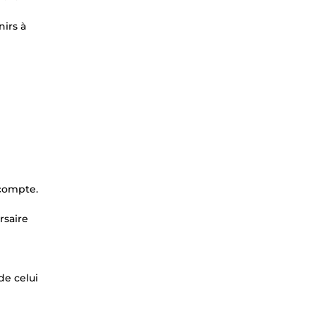
nirs à
 compte.
rsaire
de celui