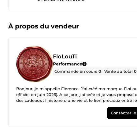
À propos du vendeur
FloLouTi
Performance
Commande en cours
0
Vente au total
0
Bonjour, je m'appelle Florence. J'ai créé ma marque FloLou
officiel en juin 2026). A ce jour, j'ai créé et je vous propose
des cadeaux : l'histoire d'une vie et le lien précieux entre
souvenirs, d’anecdotes, de victoires et de leçons précieuses.
&quot;Trésors de Vie&quot; est bien plus qu'un simple recu
Contacter le
parents, grands-parents ou arrière-grands-parents de transme
Guide Logistique &amp; d'Accompagnement : Des conseils b
votre proche, le présenter comme un merveilleux projet et l'
Livret Trésors de Vie à Compléter : Un questionnaire intime 