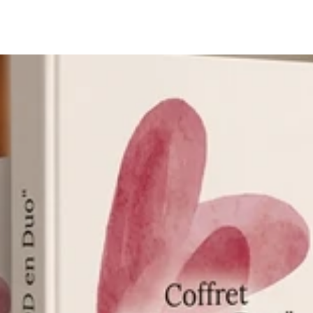
pitre 1 : L’Enfance. • Chapitre 2 : L’Adolescence. • Chapitre 3 : L’Âge
Bonus exclusifs. Pourquoi choisir &quot;Trésors de Vie&quot; ? • Zé
crire simplement, sans se soucier du style. Seul le cœur compte. • U
es et élégantes pour un confort d'écriture maximal. • Le cadeau idéal
ds-mères, les grands-pères, Noël ou un anniversaire marquant. Ne la
-enfants et générations futures de découvrir l'histoire de leurs raci
ffret CDD EN DUO **** Faites du bonheur de votre couple une priorité
jours ! L'amour n'est pas un acquis, c'est une construction quotidie
routine s'installer. Le coffret &quot;CDD en Duo&quot; est l'outil idéa
ransformer l'engagement amoureux en un projet ludique, complice e
ique (2-en-1) : • Le Guide de l'Arbitre : Un manuel d'accompagnem
t;. Il vous donne toutes les clés logistiques, les règles d'or et le
 plaisir. • Le Contrat d'Engagement Affectif : Un véritable
r et rituels amoureux pour le millésime à venir. Un outil complet 
er des 12 dates. • Les Bilans Trimestriels. • La Boîte à Idées &quot;H
s &quot;Bons cadeaux&quot; insolites à piocher. • L'Observatoire
 concept original et ludique. • Le cadeau idéal pour les couples. N
mployeurs de Bonheur&quot; de votre propre histoire et visez une
e mes créations vous apportent autant de bonheur que j'en ai eu à 