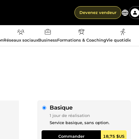
Devenez vendeur
on
Réseaux sociaux
Business
Formations & Coaching
Vie quotidienn
Basique
1 jour de réalisation
Service basique, sans option.
Commander
18,75 $US