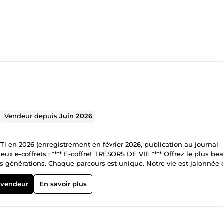
Vendeur depuis
Juin 2026
Ti en 2026 (enregistrement en février 2026, publication au journal
 deux e-coffrets : **** E-coffret TRESORS DE VIE **** Offrez le plus be
 les générations. Chaque parcours est unique. Notre vie est jalonnée 
 Pourtant, avec le temps, ces détails s'effacent si on ne les capture
eil : c’est un voyage guidé dans le temps, conçu pour permettre à 
 vendeur
En savoir plus
ttre leur propre histoire. Ce que contient cet ouvrage (2-en-1) : • 
ienveillants pour aborder sereinement ce projet de transmission
installer dans les meilleures conditions pour écrire avec le cœur. •
et chaleureux structuré pas à pas pour réveiller les souvenirs à tra