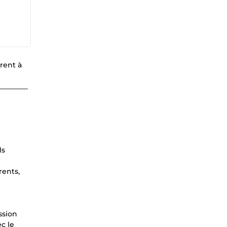
arent à
________
ls
rents,
ssion
c le