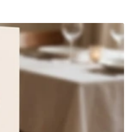
ro
ne
 :
issez
nes à
nne.
l
t
ent
de
ors
e
les