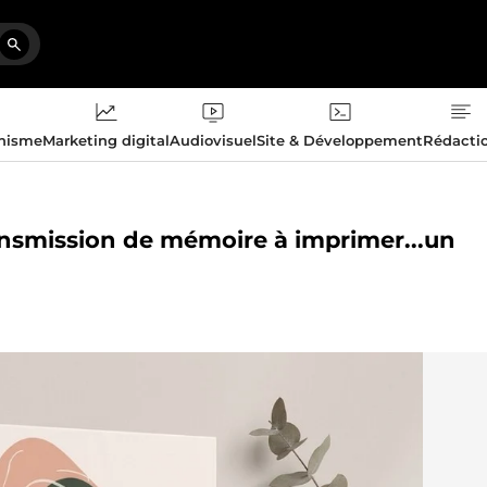
phisme
Marketing digital
Audiovisuel
Site & Développement
Rédacti
ransmission de mémoire à imprimer...un