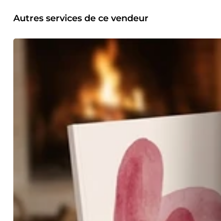
les cinq sens. Un parcours guidé chapitre par chapitre : • Cha
Adulte. • Chapitre 4 : Mes Transmissions &amp; Sagesse.. • 
Autres services de ce vendeur
complexe de style : L'introduction bienveillante invite à é
mise en page aérée et raffinée : Des lignes d'écriture clair
Parfait pour la fête des mères, la fête des pères, les gran
pas les souvenirs s'envoler. Permettez à vos enfants, petits
travers l'écriture de celui ou celle qui l'a vécue. **** E-co
absolue et scellez votre complicité pour les 365 prochains 
Face au rythme effréné de la vie, il est facile de laisser la 
pour protéger votre couple de l'érosion du quotidien et t
profondément enrichissant. Ce que contient cet ouvrage un
bienveillant pour réussir votre &quot;Soirée de Signature&quo
déroulé pour créer un cadre où l'engagement devient un pur
&quot;book&quot; interactif à remplir à deux, mêlant humou
pilotage amoureux sur un an : • L'Audit initial. • Le Calendri
Zone de Confort&quot; : Des défis originaux à relever et de
Amoureux &amp; Souvenirs. Pourquoi choisir ce livret ? • Un
laissez plus votre relation au hasard. Devenez les &quot;E
reconduction de contrat à durée indéfinie ! Je souhaite qu
réaliser. Florence