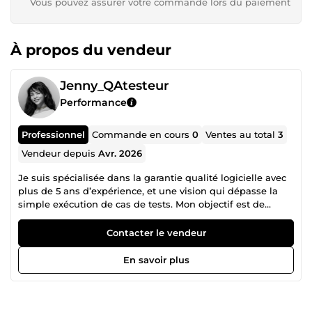
Vous pouvez assurer votre commande lors du paiement
À propos du vendeur
Jenny_QAtesteur
Performance
Professionnel
Commande en cours
0
Ventes au total
3
Vendeur depuis
Avr. 2026
Je suis spécialisée dans la garantie qualité logicielle avec
plus de 5 ans d’expérience, et une vision qui dépasse la
simple exécution de cas de tests. Mon objectif est de
transformer les projets digitaux en expériences fiables,
fluides et engageantes pour les utilisateurs finaux, tout en
Contacter le vendeur
aidant les équipes à livrer plus vite et plus sereinement.
Résultat: des produits qui sortent avec moins de bugs
En savoir plus
critiques, une meilleure expérience utilisateur et des
équipes projet qui gagnent en efficacité et en sérénité.