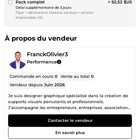
Pack complet
+ 62,52 $US
Délai supplémentaire de 3 jours
Flyer + déclinaison réseaux sociaux + version
imprimable HD
À propos du vendeur
FranckOlivier3
Performance
Commande en cours
0
Vente au total
0
Vendeur depuis
Juin 2026
Je suis designer graphique spécialisé dans la création de
supports visuels percutants et professionnels.
J'accompagne les entrepreneurs, entreprises, associations
et organisateurs d'événements dans la conception de : ✅
Affiches publicitaires ✅ Affiches de concert et
Contacter le vendeur
d'événements ✅ Flyers professionnels ✅ Visuels pour
réseaux sociaux ✅ Bannières et supports marketing Mon
En savoir plus
objectif est de créer des designs modernes, attractifs et