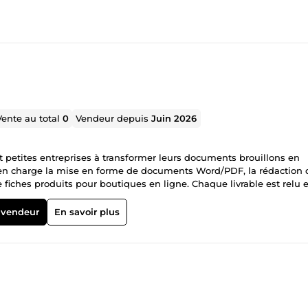
Vente au total
0
Vendeur depuis
Juin 2026
et petites entreprises à transformer leurs documents brouillons en
nds en charge la mise en forme de documents Word/PDF, la rédaction 
de fiches produits pour boutiques en ligne. Chaque livrable est relu e
ropre, clair et directement utilisable.
 vendeur
En savoir plus