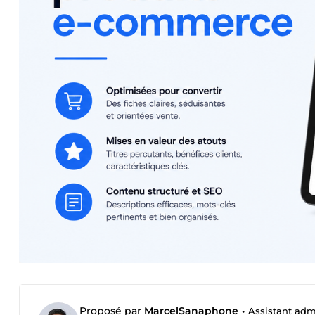
Proposé par
MarcelSanaphone
•
Assistant admi