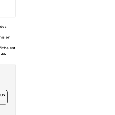
tées
mis en
iche est
que.
$US