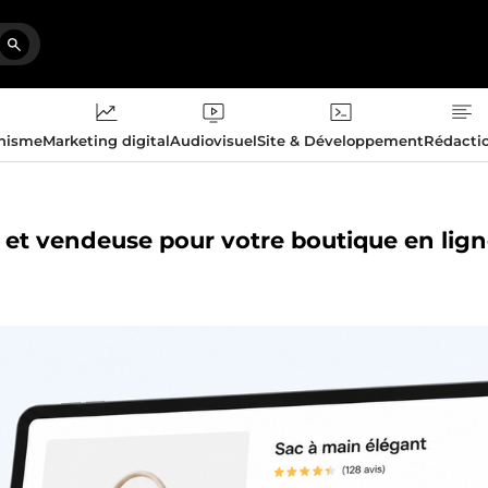
phisme
Marketing digital
Audiovisuel
Site & Développement
Rédacti
re et vendeuse pour votre boutique en lig