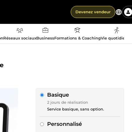
Devenez vendeur
on
Réseaux sociaux
Business
Formations & Coaching
Vie quotidienn
ne
Basique
2 jours de réalisation
Service basique, sans option.
Personnalisé