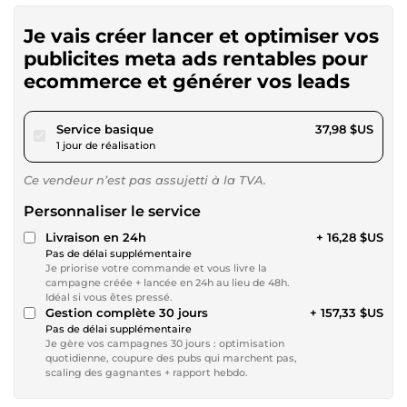
Je vais créer lancer et optimiser vos
publicites meta ads rentables pour
ecommerce et générer vos leads
pour 35,00 $US
Service basique
37,98 $US
1 jour de réalisation
Ce vendeur n’est pas assujetti à la TVA.
Personnaliser le service
Livraison en 24h
+ 16,28 $US
Pas de délai supplémentaire
Je priorise votre commande et vous livre la
campagne créée + lancée en 24h au lieu de 48h.
Idéal si vous êtes pressé.
Gestion complète 30 jours
+ 157,33 $US
Pas de délai supplémentaire
Je gère vos campagnes 30 jours : optimisation
quotidienne, coupure des pubs qui marchent pas,
scaling des gagnantes + rapport hebdo.