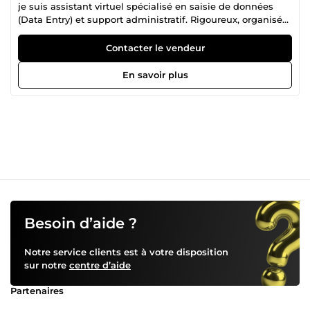
je suis assistant virtuel spécialisé en saisie de données
(Data Entry) et support administratif. Rigoureux, organisé
et très à l'aise avec les outils informatiques, je vous aide à
vous libérer des tâches répétitives et chronophages pour
Contacter le vendeur
vous faire gagner un temps précieux. Mes compétences
clés :Saisie, tri et nettoyage de données sur Excel et Google
En savoir plus
Sheets. Recherche d'informations ciblées sur le web
(contacts, adresses, emails).Copier-coller de données
depuis des documents PDF, images ou sites web. Support
administratif quotidien (mise en page Word/Docs, tri de
fichiers).Je m'engage à vous fournir un travail d'une
précision absolue, totalement confidentiel et toujours livré
dans les délais. Discutons de vos besoins dès aujourd'hui !
Contactez-moi par message privé pour démarrer votre
projet.
Besoin d’aide ?
Notre service clients est à votre disposition
sur notre
centre d’aide
Partenaires