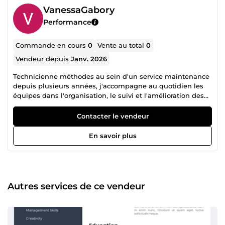
VanessaGabory
Performance
Commande en cours
0
Vente au total
0
Vendeur depuis
Janv. 2026
Technicienne méthodes au sein d'un service maintenance
depuis plusieurs années, j'accompagne au quotidien les
équipes dans l'organisation, le suivi et l'amélioration des
processus de travail. Rigoureuse, méthodique et attentif
aux détails, j'ai développé de solides compétences dans la
Contacter le vendeur
gestion de données, la création et l'optimisation de
tableaux Excel, la rédaction de procédures, ainsi que la
En savoir plus
mise en forme de documents professionnels. Je vous
propose mes services pour : La création et l'amélioration
de fichiers Excel La saisie et l'organisation de données La
mise en forme de documents Word La rédaction et la
structuration de procédures et modes opératoires Les
Autres services de ce vendeur
tâches administratives nécessitant sérieux et précision
Mon objectif est simple : vous fournir un travail de qualité,
clair, fiable et livré dans les délais convenus. Que vous
soyez entrepreneur, artisan, indépendant ou PME, je serai