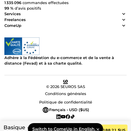
choisir ? ✔️ Travail professionnel ✔️ Respect des délais ✔️
1 335 096
commandes effectuées
Communication réactive ✔️ Solutions adaptées à vos
99 %
d’avis positifs
besoins ✔️ Satisfaction client prioritaire 🤝 Je suis prêt à
Services
vous accompagner dans la réussite de vos projets. 📩
Freelances
Contactez-moi dès maintenant pour discuter de vos
ComeUp
besoins !
Adhère à la Fédération du e-commerce et de la vente à
distance (Fevad) et à sa charte qualité.
© 2026 5EUROS SAS
Conditions générales
Politique de confidentialité
Français • USD ($US)
Basique
Switch to ComeUp in English.
Commander
188,21 $US