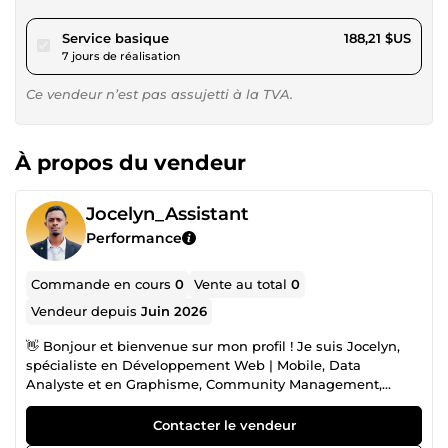
pour 173,47 $US
Service basique
188,21 $US
7 jours de réalisation
Ce vendeur n’est pas assujetti à la TVA.
À propos du vendeur
Jocelyn_Assistant
Performance
Commande en cours
0
Vente au total
0
Vendeur depuis
Juin 2026
👋 Bonjour et bienvenue sur mon profil ! Je suis Jocelyn,
spécialiste en Développement Web | Mobile, Data
Analyste et en Graphisme, Community Management,
Marketing Digital, Montage Vidéo et Prospection
Commerciale. 🎯 Mon objectif : vous aider à développer
Contacter le vendeur
votre visibilité, renforcer votre image de marque et attirer