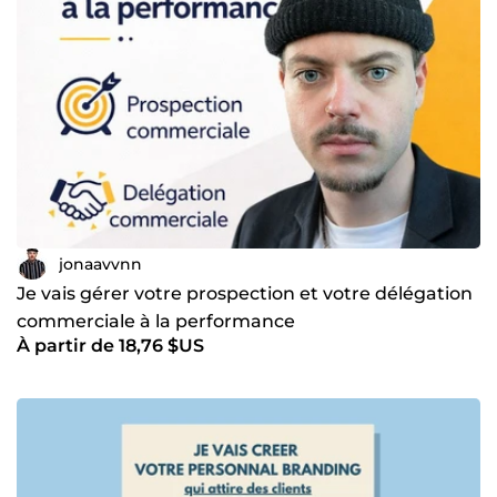
Polyvalence : Je comprends les enjeux techniques ET les
leviers psychologiques de la vente. Vision globale : Du
trafic à la conversion, je pilote l'intégralité du parcours
client. J'accompagne coachs, formateurs, consultants et
community managers à transformer leur expertise en
chiffre d'affaires scalable. Confiez-moi votre tunnel de
vente et concentrez-vous sur votre cœur de métier.
jonaavvnn
Je vais gérer votre prospection et votre délégation
commerciale à la performance
À partir de 18,76 $US