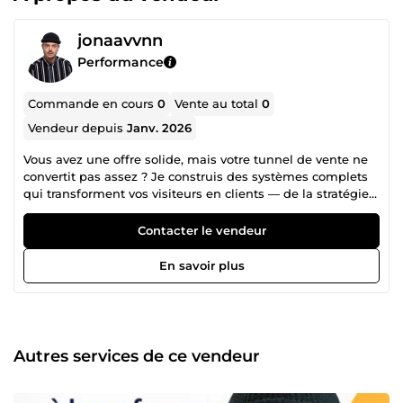
jonaavvnn
Performance
Commande en cours
0
Vente au total
0
Vendeur depuis
Janv. 2026
Vous avez une offre solide, mais votre tunnel de vente ne
convertit pas assez ? Je construis des systèmes complets
qui transforment vos visiteurs en clients — de la stratégie
jusqu'au closing. Photographe et créateur de contenu
depuis plus de 10 ans, j'ai développé une expertise unique
Contacter le vendeur
à la croisée du visuel, du copywriting et de la stratégie
commerciale. Ce que je crée pour vous : Tunnel de vente
En savoir plus
complet (page de capture, page de vente, séquences
email, upsells) Stratégie d'offre et positionnement
marketing Copywriting orienté conversion (accroches,
arguments, calls-to-action) Automatisation et mise en
place sur Systeme.io Pourquoi travailler avec moi ?
Autres services de ce vendeur
Expérience : Plus d'une décennie à créer du contenu qui
engage ET convertit. Résultats : Je vends de la
performance (rémunération à la commission possible).