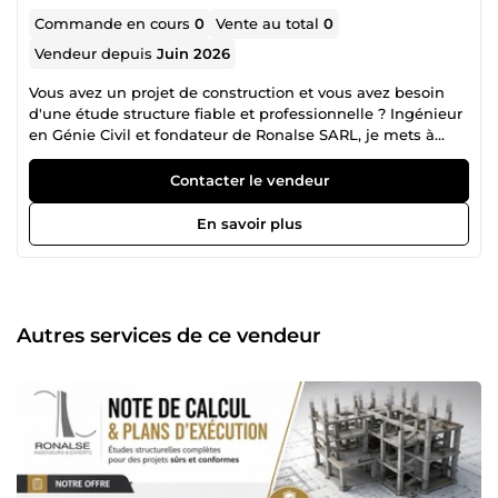
Commande en cours
0
Vente au total
0
Vendeur depuis
Juin 2026
Vous avez un projet de construction et vous avez besoin
d'une étude structure fiable et professionnelle ? Ingénieur
en Génie Civil et fondateur de Ronalse SARL, je mets à
votre disposition mon expertise pour la réalisation de vos
études de structures en béton armé et en charpente
Contacter le vendeur
métallique. Je vous accompagne dans la conception
technique de votre projet afin de garantir sa stabilité, sa
En savoir plus
sécurité et son optimisation économique. Mes prestations
**✅ Calcul et dimensionnement des éléments structurels
**: Fondations Semelles isolées et filantes Longrines
Poteaux Poutres Dalles Escaliers Charpentes métalliques
✅** Production des documents techniques :** Notes de
Autres services de ce vendeur
calcul détaillées Plans de coffrage Plans de ferraillage
Plans d'exécution Détails constructifs ✅ Métrés et
estimations : Devis quantitatifs Avant-métrés détaillés
Estimation des quantités de matériaux ✅ Logiciels utilisés
AutoCAD Robot Structural Analysis Archicad Excel Covadis
Offre de base – 25 000 FCFA Pour un élément structurel
simple : Calcul d'une poutre, dalle ou poteau Note de
calcul PDF Délai : 1 jours Offre Standard – 100 000 FCFA