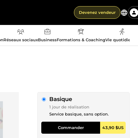
Devenez vendeur
on
Réseaux sociaux
Business
Formations & Coaching
Vie quotidienn
Basique
1 jour de réalisation
Service basique, sans option.
Commander
43,90 $US