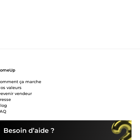
ComeUp
omment ça marche
os valeurs
evenir vendeur
resse
log
FAQ
Besoin d’aide ?