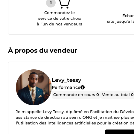
Commandez le
Échan
service de votre choix
site jusqu’à l
à l’un de nos vendeurs
À propos du vendeur
Levy_tessy
Performance
Commande en cours
0
Vente au total
0
Je m'appelle Levy Tessy, diplômé en Facilitation du Déve
assistance de direction au sein d’ONG et je maîtrise plus
l’utilisation des intelligences artificielles pour la création 
m’engage à fournir un travail professionnel et dans les dél