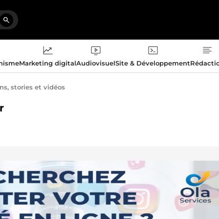
phisme
Marketing digital
Audiovisuel
Site & Développement
Rédacti
ns, stories et vidéos
r