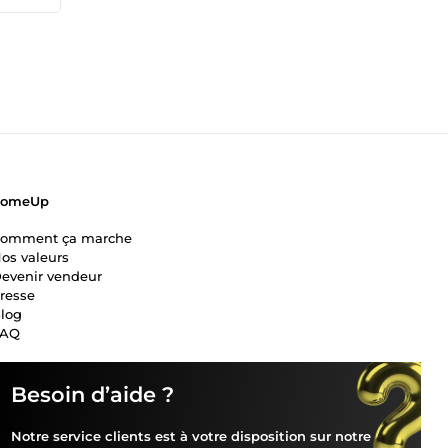
ComeUp
omment ça marche
os valeurs
evenir vendeur
resse
log
FAQ
Besoin d’aide ?
Notre service clients est à votre disposition sur notre