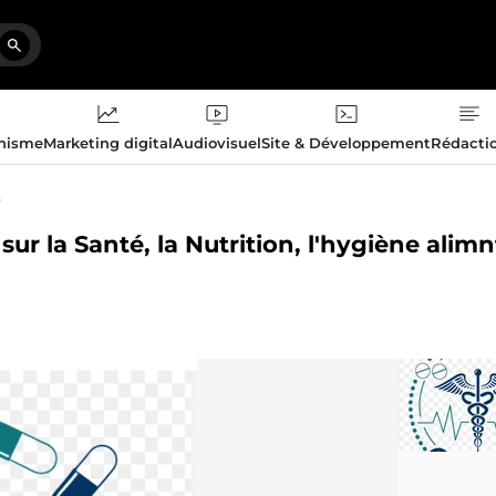
phisme
Marketing digital
Audiovisuel
Site & Développement
Rédacti
s
ur la Santé, la Nutrition, l'hygiène alimn