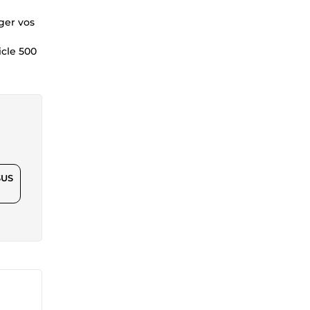
iger vos
icle 500
$US