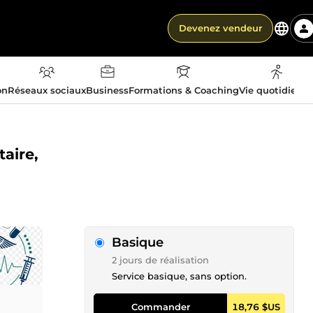
Devenez vendeur
on
Réseaux sociaux
Business
Formations & Coaching
Vie quotidienn
taire,
Basique
2 jours de réalisation
Service basique, sans option.
Commander
18,76 $US